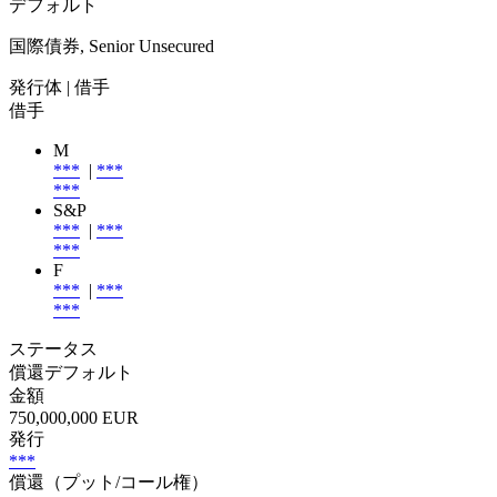
デフォルト
国際債券, Senior Unsecured
発行体
| 借手
借手
M
***
|
***
***
S&P
***
|
***
***
F
***
|
***
***
ステータス
償還デフォルト
金額
750,000,000 EUR
発行
***
償還（プット/コール権）