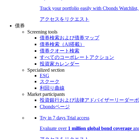
Track your portfolio easily with Cbonds Watchlist
アクセスをリクエスト
債券
Screening tools
債券検索および債券マップ
債券検索（AI搭載）
債券クオート検索
すべてのコーポレートアクション
投資家カレンダー
Specialized section
ESG
スクーク
利回り曲線
Market participants
投資銀行および法律アドバイザーリーダーボ
Cbondsページ
Try in
7 days
Trial access
Evaluate over
1 million global bond coverage
and