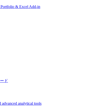
, Portfolio & Excel Add-in
ード
 advanced analytical tools