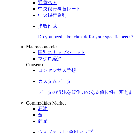
通貨ペア
中央銀行為替レート
中央銀行金利
指数作成
Do you need a benchmark for your specific needs
Macroeconomics
国別スナップショット
マクロ経済
Consensus
コンセンサス予想
カスタムデータ
データの混沌を競争力のある
優位性
に変えま
Commodities Market
石油
金
商品
ウィジェット: 金利マップ