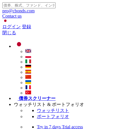
pro@cbonds.com
Contact us
ログイン
登録
閉じる
債券スクリーナー
ウォッチリスト & ポートフォリオ
ウォッチリスト
ポートフォリオ
Try in
7 days
Trial access