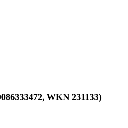
0086333472, WKN 231133)