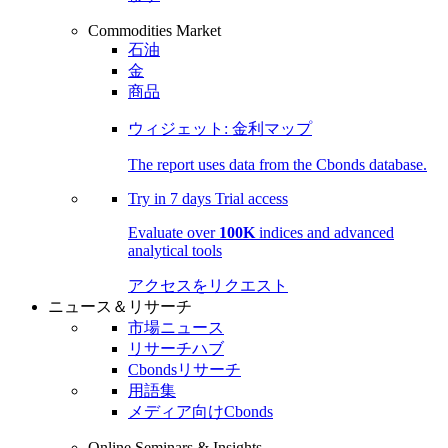
Commodities Market
石油
金
商品
ウィジェット: 金利マップ
The report uses data from the Cbonds database.
Try in
7 days
Trial access
Evaluate over
100K
indices and advanced
analytical tools
アクセスをリクエスト
ニュース＆リサーチ
市場ニュース
リサーチハブ
Cbondsリサーチ
用語集
メディア向けCbonds
Online Seminars & Insights