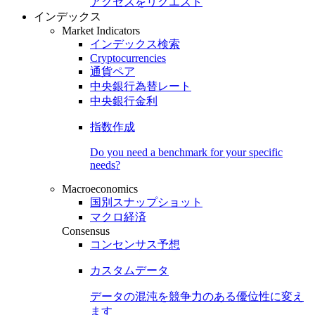
アクセスをリクエスト
インデックス
Market Indicators
インデックス検索
Cryptocurrencies
通貨ペア
中央銀行為替レート
中央銀行金利
指数作成
Do you need a benchmark for your specific
needs?
Macroeconomics
国別スナップショット
マクロ経済
Consensus
コンセンサス予想
カスタムデータ
データの混沌を競争力のある
優位性
に変え
ます