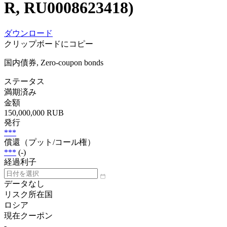
R, RU0008623418)
ダウンロード
クリップボードにコピー
国内債券, Zero-coupon bonds
ステータス
満期済み
金額
150,000,000 RUB
発行
***
償還（プット/コール権）
***
(-)
経過利子
データなし
リスク所在国
ロシア
現在クーポン
-