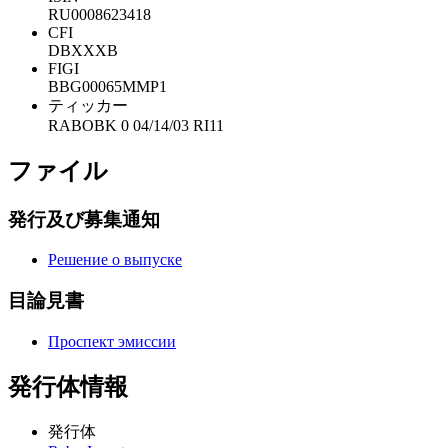
RU0008623418
CFI
DBXXXB
FIGI
BBG00065MMP1
ティッカー
RABOBK 0 04/14/03 RI11
ファイル
発行及び募集通知
Решение о выпуске
目論見書
Проспект эмиссии
発行体情報
発行体