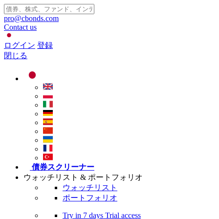
pro@cbonds.com
Contact us
ログイン
登録
閉じる
債券スクリーナー
ウォッチリスト & ポートフォリオ
ウォッチリスト
ポートフォリオ
Try in
7 days
Trial access