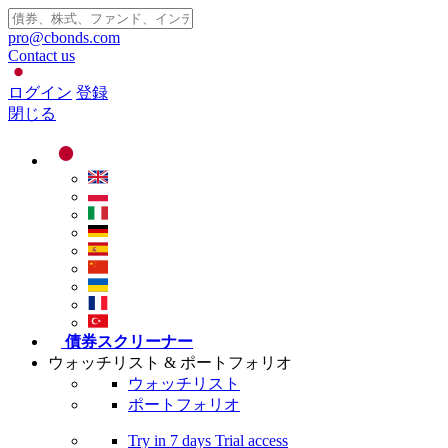
pro@cbonds.com
Contact us
ログイン
登録
閉じる
債券スクリーナー
ウォッチリスト & ポートフォリオ
ウォッチリスト
ポートフォリオ
Try in
7 days
Trial access