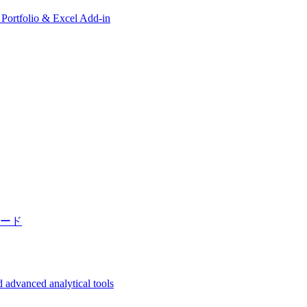
, Portfolio & Excel Add-in
ード
 advanced analytical tools