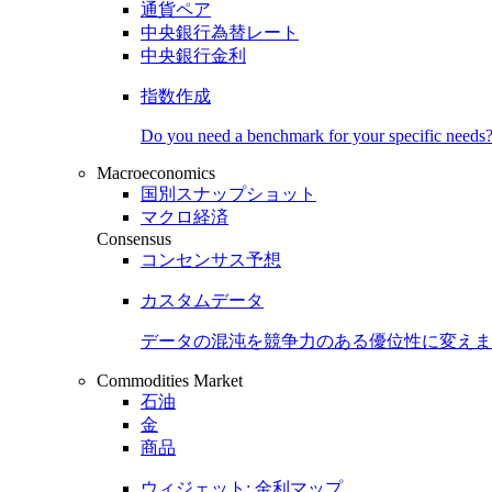
通貨ペア
中央銀行為替レート
中央銀行金利
指数作成
Do you need a benchmark for your specific needs
Macroeconomics
国別スナップショット
マクロ経済
Consensus
コンセンサス予想
カスタムデータ
データの混沌を競争力のある
優位性
に変えま
Commodities Market
石油
金
商品
ウィジェット: 金利マップ