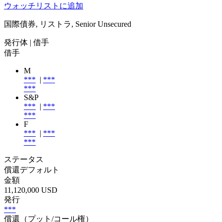
ウォッチリストに追加
国際債券, リストラ, Senior Unsecured
発行体
| 借手
借手
M
***
|
***
***
S&P
***
|
***
***
F
***
|
***
***
ステータス
償還デフォルト
金額
11,120,000 USD
発行
***
償還（プット/コール権）