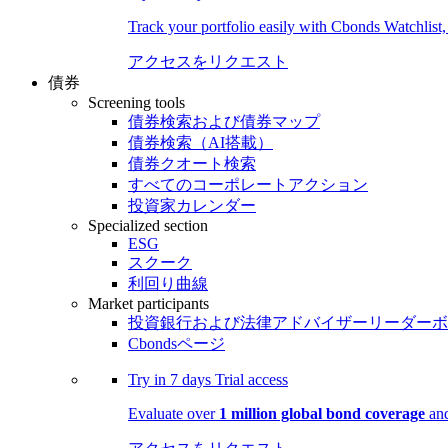
Track your portfolio easily with Cbonds Watchlist
アクセスをリクエスト
債券
Screening tools
債券検索および債券マップ
債券検索（AI搭載）
債券クオート検索
すべてのコーポレートアクション
投資家カレンダー
Specialized section
ESG
スクーク
利回り曲線
Market participants
投資銀行および法律アドバイザーリーダーボ
Cbondsページ
Try in
7 days
Trial access
Evaluate over
1 million global bond coverage
and