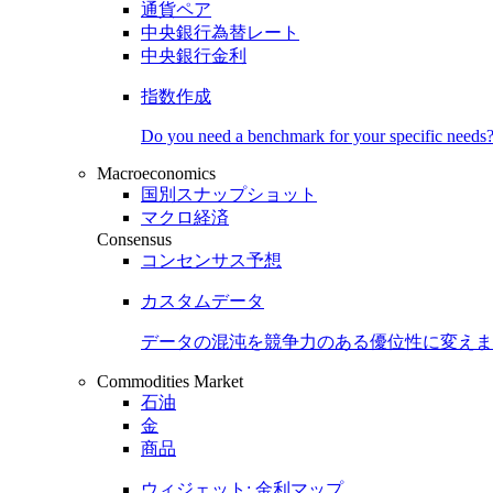
通貨ペア
中央銀行為替レート
中央銀行金利
指数作成
Do you need a benchmark for your specific needs
Macroeconomics
国別スナップショット
マクロ経済
Consensus
コンセンサス予想
カスタムデータ
データの混沌を競争力のある
優位性
に変えま
Commodities Market
石油
金
商品
ウィジェット: 金利マップ