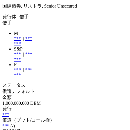
国際債券, リストラ, Senior Unsecured
発行体
| 借手
借手
M
***
|
***
***
S&P
***
|
***
***
F
***
|
***
***
ステータス
償還デフォルト
金額
1,000,000,000 DEM
発行
***
償還（プット/コール権）
***
(-)