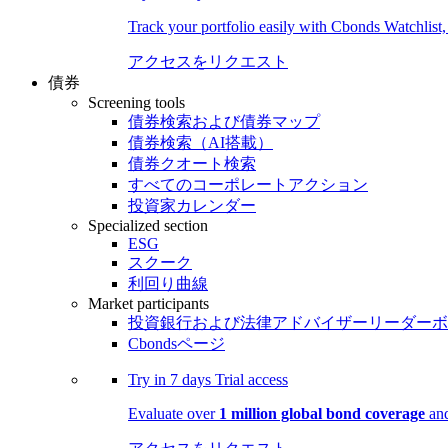
Track your portfolio easily with Cbonds Watchlist
アクセスをリクエスト
債券
Screening tools
債券検索および債券マップ
債券検索（AI搭載）
債券クオート検索
すべてのコーポレートアクション
投資家カレンダー
Specialized section
ESG
スクーク
利回り曲線
Market participants
投資銀行および法律アドバイザーリーダーボ
Cbondsページ
Try in
7 days
Trial access
Evaluate over
1 million global bond coverage
and