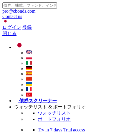
pro@cbonds.com
Contact us
ログイン
登録
閉じる
債券スクリーナー
ウォッチリスト & ポートフォリオ
ウォッチリスト
ポートフォリオ
Try in
7 days
Trial access