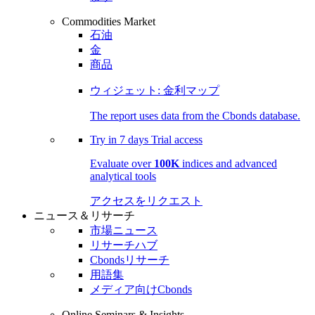
Commodities Market
石油
金
商品
ウィジェット: 金利マップ
The report uses data from the Cbonds database.
Try in
7 days
Trial access
Evaluate over
100K
indices and advanced
analytical tools
アクセスをリクエスト
ニュース＆リサーチ
市場ニュース
リサーチハブ
Cbondsリサーチ
用語集
メディア向けCbonds
Online Seminars & Insights