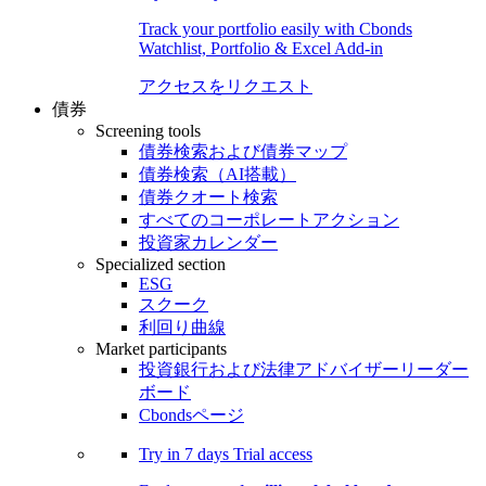
Track your portfolio easily with Cbonds
Watchlist, Portfolio & Excel Add-in
アクセスをリクエスト
債券
Screening tools
債券検索および債券マップ
債券検索（AI搭載）
債券クオート検索
すべてのコーポレートアクション
投資家カレンダー
Specialized section
ESG
スクーク
利回り曲線
Market participants
投資銀行および法律アドバイザーリーダー
ボード
Cbondsページ
Try in
7 days
Trial access