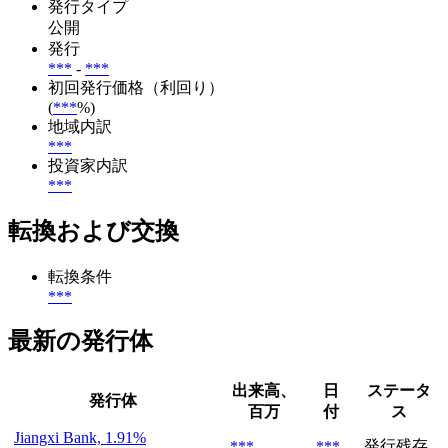
発行タイプ
公開
発行
***
-
***
初回発行価格（利回り）
(
***
%)
地域内訳
***
投資家内訳
***
転換および交換
転換条件
***
最新の発行体
出来高、
日
ステータ
発行体
百万
付
ス
Jiangxi Bank, 1.91%
発行残存
***
***