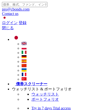
pro@cbonds.com
Contact us
ログイン
登録
閉じる
債券スクリーナー
ウォッチリスト & ポートフォリオ
ウォッチリスト
ポートフォリオ
Try in
7 days
Trial access