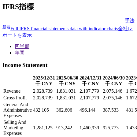
IFRS指標
手法
新着
Full IFRS financial statements data with indicator charts
全社レ
ポートを表示
四半期
年間
Income Statement
2025/12/31
2025/06/30
2024/12/31
2024/06/30
2023/
千 CNY
千 CNY
千 CNY
千 CNY
千 
Revenue
2,028,739
1,831,031
2,107,779
2,075,146
1,672
Gross Profit
2,028,739
1,831,031
2,107,779
2,075,146
1,672
General And
Administrative
432,105
362,606
496,144
387,533
481,
Expenses
Selling And
Marketing
1,281,125
913,242
1,460,939
925,773
1,433
Expenses