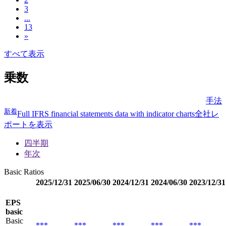
3
...
13
»
すべて表示
乗数
手法
新着
Full IFRS financial statements data with indicator charts
全社レ
ポートを表示
四半期
年次
Basic Ratios
2025/12/31
2025/06/30
2024/12/31
2024/06/30
2023/12/31
EPS
basic
Basic
***
***
***
***
***