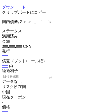
ダウンロード
クリップボードにコピー
国内債券, Zero-coupon bonds
ステータス
満期済み
金額
300,000,000 CNY
発行
***
償還（プット/コール権）
***
(-)
経過利子
データなし
リスク所在国
中国
現在クーポン
-
価格
***