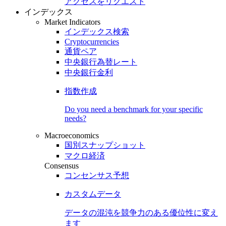
アクセスをリクエスト
インデックス
Market Indicators
インデックス検索
Cryptocurrencies
通貨ペア
中央銀行為替レート
中央銀行金利
指数作成
Do you need a benchmark for your specific
needs?
Macroeconomics
国別スナップショット
マクロ経済
Consensus
コンセンサス予想
カスタムデータ
データの混沌を競争力のある
優位性
に変え
ます