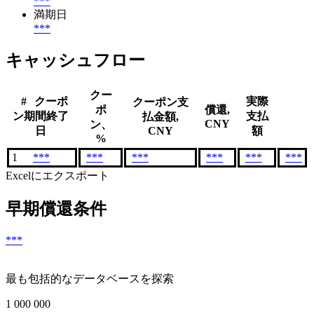
***
満期日
***
キャッシュフロー
クー
#
クーポ
実際
クーポン支
ポ
償還,
ン期間終了
支払
払金額,
CNY
ン、
日
CNY
額
%
1
***
***
***
***
***
***
Excelにエクスポート
早期償還条件
***
最も包括的なデータベースを探索
1 000 000