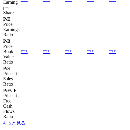
Earning
per
Share
P/E
Price
Earnings
Ratio
P/B
Price
Book
***
***
***
***
***
Value
Ratio
P/S
Price To
Sales
Ratio
P/FCF
Price To
Free
Cash
Flows
Ratio
もっと見る