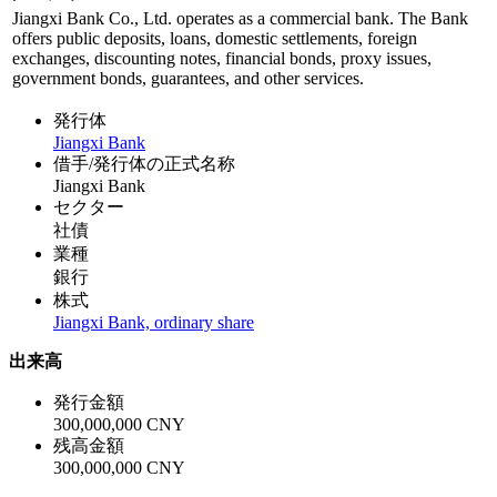
Jiangxi Bank Co., Ltd. operates as a commercial bank. The Bank
offers public deposits, loans, domestic settlements, foreign
exchanges, discounting notes, financial bonds, proxy issues,
government bonds, guarantees, and other services.
発行体
Jiangxi Bank
借手/発行体の正式名称
Jiangxi Bank
セクター
社債
業種
銀行
株式
Jiangxi Bank, ordinary share
出来高
発行金額
300,000,000 CNY
残高金額
300,000,000 CNY