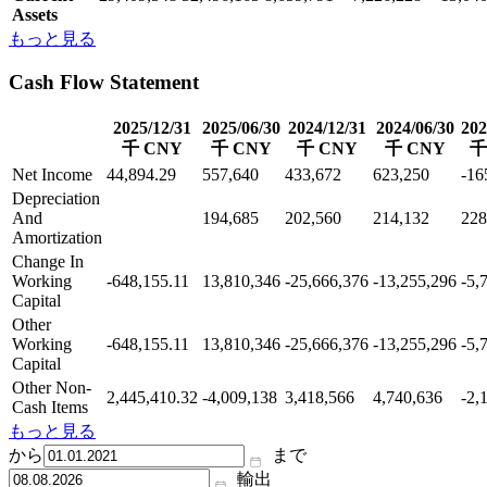
Assets
もっと見る
Cash Flow Statement
2025/12/31
2025/06/30
2024/12/31
2024/06/30
202
千 CNY
千 CNY
千 CNY
千 CNY
千
Net Income
44,894.29
557,640
433,672
623,250
-16
Depreciation
And
194,685
202,560
214,132
228
Amortization
Change In
Working
-648,155.11
13,810,346
-25,666,376
-13,255,296
-5,
Capital
Other
Working
-648,155.11
13,810,346
-25,666,376
-13,255,296
-5,
Capital
Other Non-
2,445,410.32
-4,009,138
3,418,566
4,740,636
-2,
Cash Items
もっと見る
から
まで
輸出