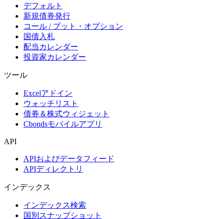
デフォルト
新規債券発行
コール / プット・オプション
国債入札
配当カレンダー
投資家カレンダー
ツール
Excelアドイン
ウォッチリスト
債券＆株式ウィジェット
Cbondsモバイルアプリ
API
APIおよびデータフィード
APIディレクトリ
インデックス
インデックス検索
国別スナップショット