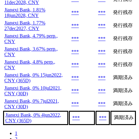
11dec2028, CNY
Jiangxi Bank, 1.81%
発行残存
***
***
18jun2028, CNY
Jiangxi Bank, 1.77%
発行残存
***
***
27dec2027, CNY
Jiangxi Bank, 4.79% perp.,
発行残存
***
***
CNY
Jiangxi Bank, 3.67% perp.,
発行残存
***
***
CNY
Jiangxi Bank, 4.8% perp.,
発行残存
***
***
CNY
Jiangxi Bank, 0% 15jun2022,
満期済み
***
***
CNY (365D)
Jiangxi Bank, 0% 10jul2021,
満期済み
***
***
CNY (30D)
Jiangxi Bank, 0% 7jul2021,
満期済み
***
***
CNY (30D)
Jiangxi Bank, 0% 4jun2022,
満期済み
***
***
CNY (365D)
1
2