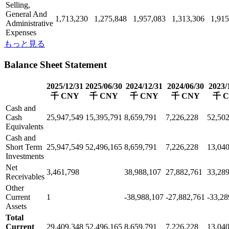
Selling,
General And
1,713,230
1,275,848
1,957,083
1,313,306
1,915
Administrative
Expenses
もっと見る
Balance Sheet Statement
2025/12/31
2025/06/30
2024/12/31
2024/06/30
2023/
千 CNY
千 CNY
千 CNY
千 CNY
千 
Cash and
Cash
25,947,549
15,395,791
8,659,791
7,226,228
52,50
Equivalents
Cash and
Short Term
25,947,549
52,496,165
8,659,791
7,226,228
13,04
Investments
Net
3,461,798
38,988,107
27,882,761
33,28
Receivables
Other
Current
1
-38,988,107
-27,882,761
-33,28
Assets
Total
Current
29,409,348
52,496,165
8,659,791
7,226,228
13,04