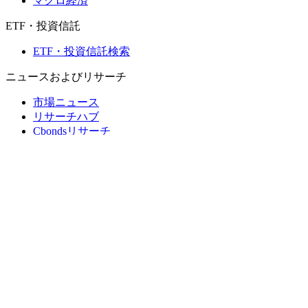
マクロ経済
ETF・投資信託
ETF・投資信託検索
ニュースおよびリサーチ
市場ニュース
リサーチハブ
Cbondsリサーチ
メディア向けCbonds
用語集
ヘルプ
会社概要
支払いの保証
CBONDS OLD
計算機
債券クオート検索