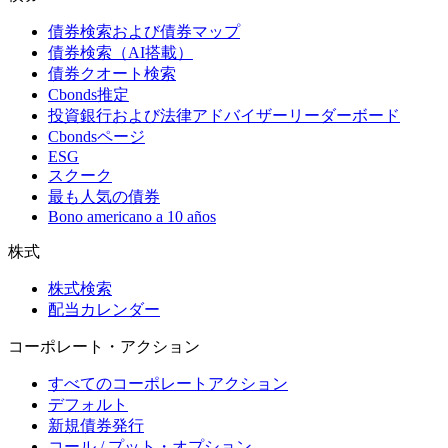
債券検索および債券マップ
債券検索（AI搭載）
債券クオート検索
Cbonds推定
投資銀行および法律アドバイザーリーダーボード
Cbondsページ
ESG
スクーク
最も人気の債券
Bono americano a 10 años
株式
株式検索
配当カレンダー
コーポレート・アクション
すべてのコーポレートアクション
デフォルト
新規債券発行
コール / プット・オプション