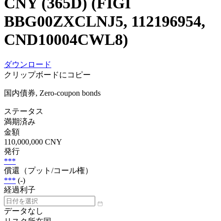
CNY (365D) (FIGI
BBG00ZXCLNJ5, 112196954,
CND10004CWL8)
ダウンロード
クリップボードにコピー
国内債券, Zero-coupon bonds
ステータス
満期済み
金額
110,000,000 CNY
発行
***
償還（プット/コール権）
***
(-)
経過利子
データなし