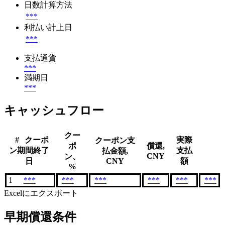
日数計算方法
***
利払い計上日
***
支払通貨
***
満期日
***
キャッシュフロー
クー
#
クーポ
実際
クーポン支
ポ
償還,
ン期間終了
支払
払金額,
CNY
ン、
日
CNY
額
%
1
***
***
***
***
***
***
Excelにエクスポート
早期償還条件