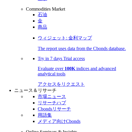
Commodities Market
石油
金
商品
ウィジェット: 金利マップ
The report uses data from the Cbonds database.
Try in
7 days
Trial access
Evaluate over
100K
indices and advanced
analytical tools
アクセスをリクエスト
ニュース＆リサーチ
市場ニュース
リサーチハブ
Cbondsリサーチ
用語集
メディア向けCbonds
Online Seminars & Insights