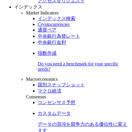
アクセスをリクエスト
インデックス
Market Indicators
インデックス検索
Cryptocurrencies
通貨ペア
中央銀行為替レート
中央銀行金利
指数作成
Do you need a benchmark for your specific
needs?
Macroeconomics
国別スナップショット
マクロ経済
Consensus
コンセンサス予想
カスタムデータ
データの混沌を競争力のある
優位性
に変え
ます