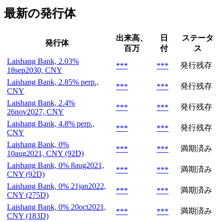
最新の発行体
出来高、
日
ステータ
発行体
百万
付
ス
Laishang Bank, 2.03%
発行残存
***
***
18sep2030, CNY
Laishang Bank, 2.85% perp.,
発行残存
***
***
CNY
Laishang Bank, 2.4%
発行残存
***
***
26nov2027, CNY
Laishang Bank, 4.8% perp.,
発行残存
***
***
CNY
Laishang Bank, 0%
満期済み
***
***
10aug2021, CNY (92D)
Laishang Bank, 0% 8aug2021,
満期済み
***
***
CNY (92D)
Laishang Bank, 0% 21jan2022,
満期済み
***
***
CNY (275D)
Laishang Bank, 0% 20oct2021,
満期済み
***
***
CNY (183D)