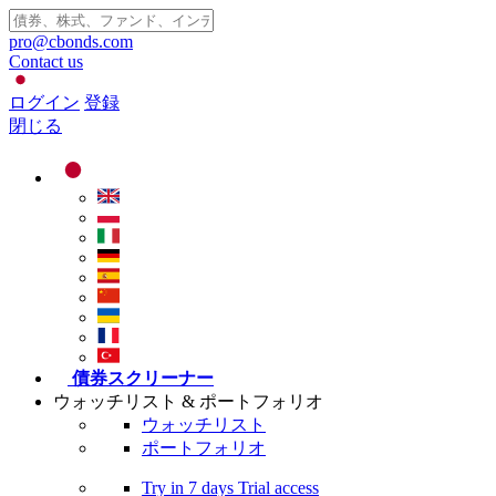
pro@cbonds.com
Contact us
ログイン
登録
閉じる
債券スクリーナー
ウォッチリスト & ポートフォリオ
ウォッチリスト
ポートフォリオ
Try in
7 days
Trial access