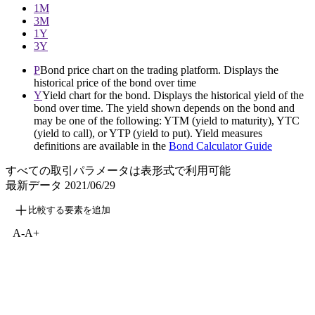
1M
3M
1Y
3Y
P
Bond price chart on the trading platform. Displays the
historical price of the bond over time
Y
Yield chart for the bond. Displays the historical yield of the
bond over time. The yield shown depends on the bond and
may be one of the following: YTM (yield to maturity), YTC
(yield to call), or YTP (yield to put). Yield measures
definitions are available in the
Bond Calculator Guide
すべての取引パラメータは表形式で利用可能
最新データ
2021/06/29
比較する要素を追加