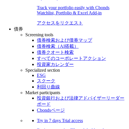
Track your portfolio easily with Cbonds
Watchlist, Portfolio & Excel Add-in
アクセスをリクエスト
債券
Screening tools
債券検索および債券マップ
債券検索（AI搭載）
債券クオート検索
すべてのコーポレートアクション
投資家カレンダー
Specialized section
ESG
スクーク
利回り曲線
Market participants
投資銀行および法律アドバイザーリーダー
ボード
Cbondsページ
Try in
7 days
Trial access