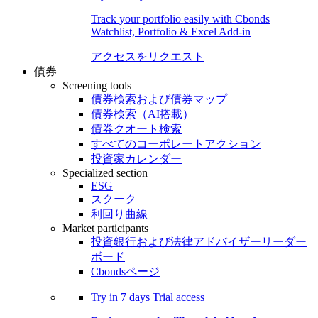
Track your portfolio easily with Cbonds
Watchlist, Portfolio & Excel Add-in
アクセスをリクエスト
債券
Screening tools
債券検索および債券マップ
債券検索（AI搭載）
債券クオート検索
すべてのコーポレートアクション
投資家カレンダー
Specialized section
ESG
スクーク
利回り曲線
Market participants
投資銀行および法律アドバイザーリーダー
ボード
Cbondsページ
Try in
7 days
Trial access