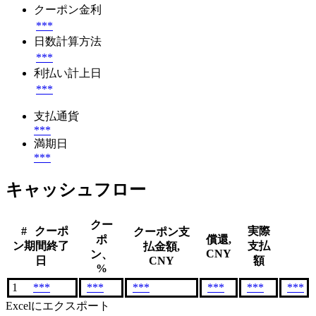
クーポン金利
***
日数計算方法
***
利払い計上日
***
支払通貨
***
満期日
***
キャッシュフロー
クー
#
クーポ
実際
クーポン支
ポ
償還,
ン期間終了
支払
払金額,
CNY
ン、
日
CNY
額
%
1
***
***
***
***
***
***
Excelにエクスポート