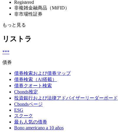
Registered
非複雑金融商品（MiFID）
非市場性証券
もっと見る
リストラ
***
債券
債券検索および債券マップ
債券検索（AI搭載）
債券クオート検索
Cbonds推定
投資銀行および法律アドバイザーリーダーボード
Cbondsページ
ESG
スクーク
最も人気の債券
Bono americano a 10 años