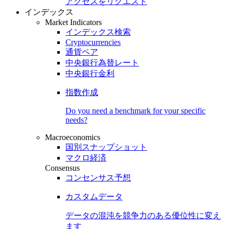
アクセスをリクエスト
インデックス
Market Indicators
インデックス検索
Cryptocurrencies
通貨ペア
中央銀行為替レート
中央銀行金利
指数作成
Do you need a benchmark for your specific
needs?
Macroeconomics
国別スナップショット
マクロ経済
Consensus
コンセンサス予想
カスタムデータ
データの混沌を競争力のある
優位性
に変え
ます