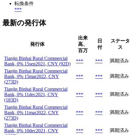
転換条件
***
最新の発行体
出来
日
ステータ
発行体
高、
付
ス
百万
Tianjin Binhai Rural Commercial
満期済み
***
***
Bank, 0% 15sep2021, CNY (92D)
Tianjin Binhai Rural Commercial
満期済み
Bank, 0% 15mar2022, CNY
***
***
(273D)
Tianjin Binhai Rural Commercial
満期済み
Bank, 0% 11dec2021, CNY
***
***
(183D)
Tianjin Binhai Rural Commercial
満期済み
Bank, 0% 11mar2022, CNY
***
***
(273D)
Tianjin Binhai Rural Commercial
満期済み
Bank, 0% 10dec2021, CNY
***
***