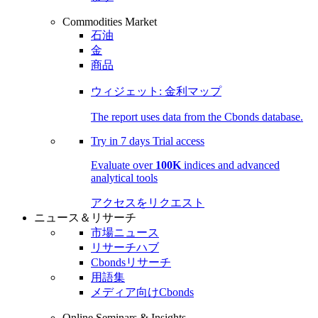
Commodities Market
石油
金
商品
ウィジェット: 金利マップ
The report uses data from the Cbonds database.
Try in
7 days
Trial access
Evaluate over
100K
indices and advanced
analytical tools
アクセスをリクエスト
ニュース＆リサーチ
市場ニュース
リサーチハブ
Cbondsリサーチ
用語集
メディア向けCbonds
Online Seminars & Insights