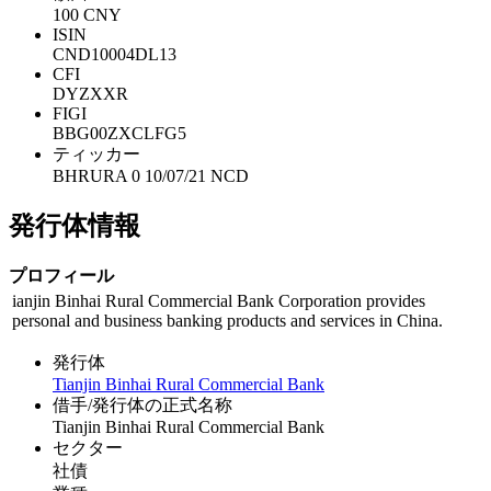
100 CNY
ISIN
CND10004DL13
CFI
DYZXXR
FIGI
BBG00ZXCLFG5
ティッカー
BHRURA 0 10/07/21 NCD
発行体情報
プロフィール
ianjin Binhai Rural Commercial Bank Corporation provides
personal and business banking products and services in China.
発行体
Tianjin Binhai Rural Commercial Bank
借手/発行体の正式名称
Tianjin Binhai Rural Commercial Bank
セクター
社債