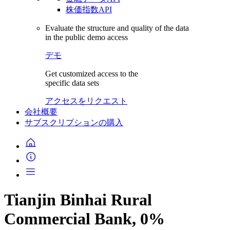
株価指数API
Evaluate the structure and quality of the data
in the public demo access
デモ
Get customized access to the
specific data sets
アクセスをリクエスト
会社概要
サブスクリプションの購入
Tianjin Binhai Rural
Commercial Bank, 0%