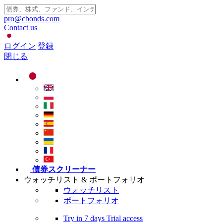
pro@cbonds.com
Contact us
ログイン
登録
閉じる
債券スクリーナー
ウォッチリスト & ポートフォリオ
ウォッチリスト
ポートフォリオ
Try in
7 days
Trial access