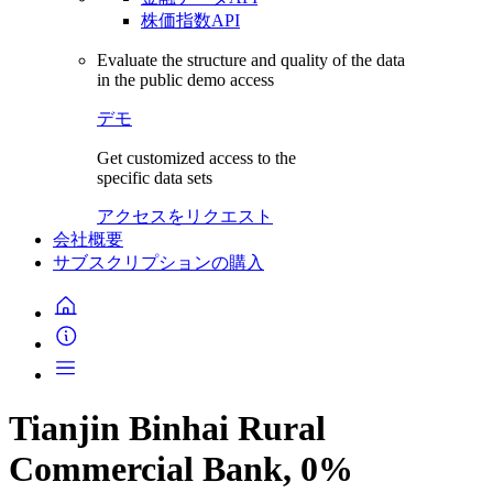
株価指数API
Evaluate the structure and quality of the data
in the public demo access
デモ
Get customized access to the
specific data sets
アクセスをリクエスト
会社概要
サブスクリプションの購入
Tianjin Binhai Rural
Commercial Bank, 0%