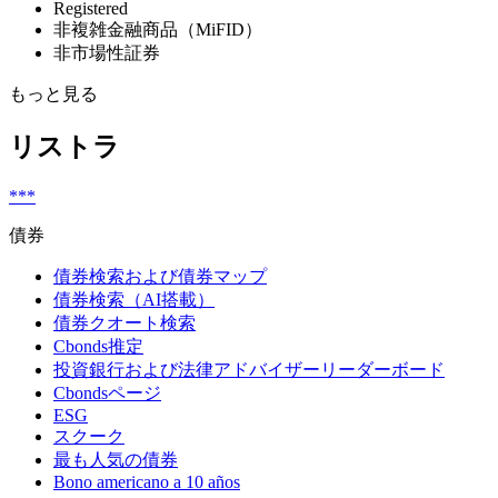
Registered
非複雑金融商品（MiFID）
非市場性証券
もっと見る
リストラ
***
債券
債券検索および債券マップ
債券検索（AI搭載）
債券クオート検索
Cbonds推定
投資銀行および法律アドバイザーリーダーボード
Cbondsページ
ESG
スクーク
最も人気の債券
Bono americano a 10 años