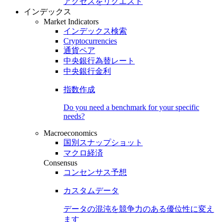
アクセスをリクエスト
インデックス
Market Indicators
インデックス検索
Cryptocurrencies
通貨ペア
中央銀行為替レート
中央銀行金利
指数作成
Do you need a benchmark for your specific
needs?
Macroeconomics
国別スナップショット
マクロ経済
Consensus
コンセンサス予想
カスタムデータ
データの混沌を競争力のある
優位性
に変え
ます