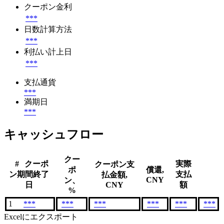
クーポン金利
***
日数計算方法
***
利払い計上日
***
支払通貨
***
満期日
***
キャッシュフロー
クー
#
クーポ
実際
クーポン支
ポ
償還,
ン期間終了
支払
払金額,
CNY
ン、
日
CNY
額
%
1
***
***
***
***
***
***
Excelにエクスポート