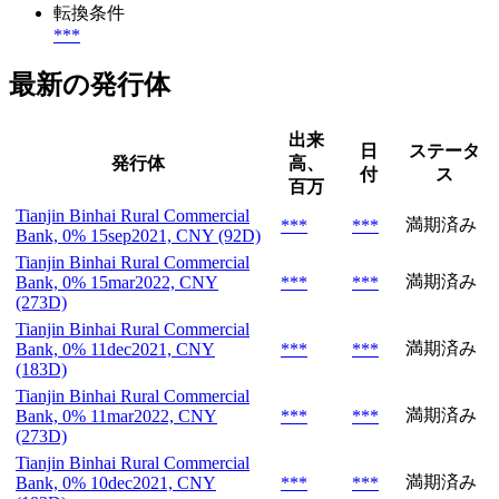
転換条件
***
最新の発行体
出来
日
ステータ
発行体
高、
付
ス
百万
Tianjin Binhai Rural Commercial
満期済み
***
***
Bank, 0% 15sep2021, CNY (92D)
Tianjin Binhai Rural Commercial
満期済み
Bank, 0% 15mar2022, CNY
***
***
(273D)
Tianjin Binhai Rural Commercial
満期済み
Bank, 0% 11dec2021, CNY
***
***
(183D)
Tianjin Binhai Rural Commercial
満期済み
Bank, 0% 11mar2022, CNY
***
***
(273D)
Tianjin Binhai Rural Commercial
満期済み
Bank, 0% 10dec2021, CNY
***
***