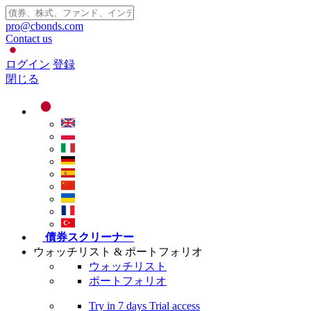
pro@cbonds.com
Contact us
ログイン
登録
閉じる
債券スクリーナー
ウォッチリスト & ポートフォリオ
ウォッチリスト
ポートフォリオ
Try in
7 days
Trial access