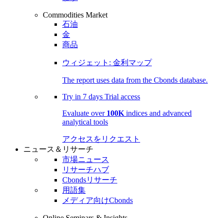
Commodities Market
石油
金
商品
ウィジェット: 金利マップ
The report uses data from the Cbonds database.
Try in
7 days
Trial access
Evaluate over
100K
indices and advanced
analytical tools
アクセスをリクエスト
ニュース＆リサーチ
市場ニュース
リサーチハブ
Cbondsリサーチ
用語集
メディア向けCbonds
Online Seminars & Insights