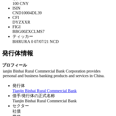
100 CNY
ISIN
CND10004DL39
CFI
DYZXXR
FIGI
BBG00ZXCLMS7
ティッカー
BHRURA 0 07/07/21 NCD
発行体情報
プロフィール
ianjin Binhai Rural Commercial Bank Corporation provides
personal and business banking products and services in China.
発行体
Tianjin Binhai Rural Commercial Bank
借手/発行体の正式名称
Tianjin Binhai Rural Commercial Bank
セクター
社債