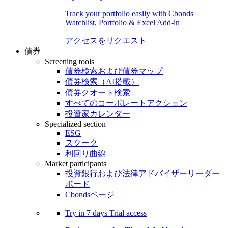
Track your portfolio easily with Cbonds
Watchlist, Portfolio & Excel Add-in
アクセスをリクエスト
債券
Screening tools
債券検索および債券マップ
債券検索（AI搭載）
債券クオート検索
すべてのコーポレートアクション
投資家カレンダー
Specialized section
ESG
スクーク
利回り曲線
Market participants
投資銀行および法律アドバイザーリーダー
ボード
Cbondsページ
Try in
7 days
Trial access