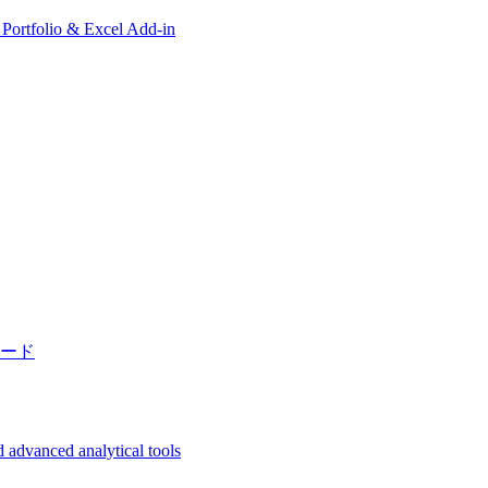
, Portfolio & Excel Add-in
ード
 advanced analytical tools