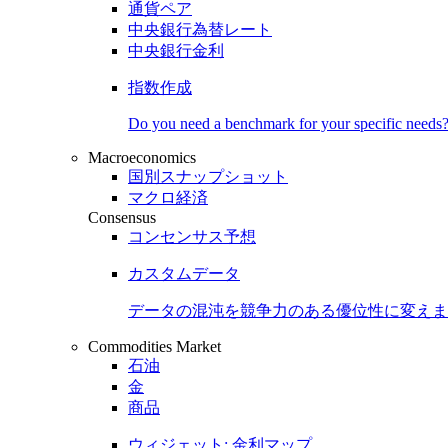
通貨ペア
中央銀行為替レート
中央銀行金利
指数作成
Do you need a benchmark for your specific needs
Macroeconomics
国別スナップショット
マクロ経済
Consensus
コンセンサス予想
カスタムデータ
データの混沌を競争力のある
優位性
に変えま
Commodities Market
石油
金
商品
ウィジェット: 金利マップ