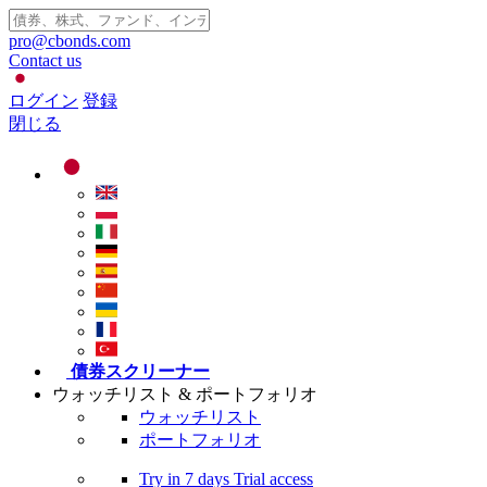
pro@cbonds.com
Contact us
ログイン
登録
閉じる
債券スクリーナー
ウォッチリスト & ポートフォリオ
ウォッチリスト
ポートフォリオ
Try in
7 days
Trial access