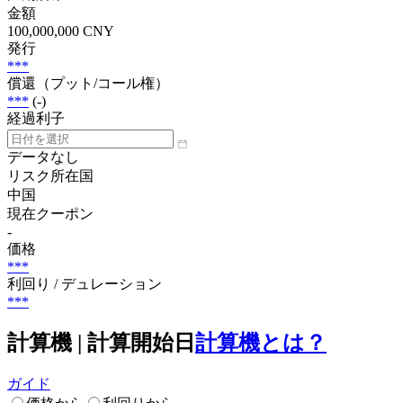
金額
100,000,000 CNY
発行
***
償還（プット/コール権）
***
(-)
経過利子
データなし
リスク所在国
中国
現在クーポン
-
価格
***
利回り / デュレーション
***
計算機 | 計算開始日
計算機とは？
ガイド