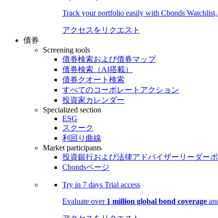
Track your portfolio easily with Cbonds Watchlist
アクセスをリクエスト
債券
Screening tools
債券検索および債券マップ
債券検索（AI搭載）
債券クオート検索
すべてのコーポレートアクション
投資家カレンダー
Specialized section
ESG
スクーク
利回り曲線
Market participants
投資銀行および法律アドバイザーリーダーボ
Cbondsページ
Try in
7 days
Trial access
Evaluate over
1 million global bond coverage
and