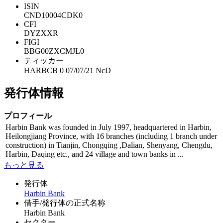
ISIN
CND10004CDK0
CFI
DYZXXR
FIGI
BBG00ZXCMJL0
ティッカー
HARBCB 0 07/07/21 NcD
発行体情報
プロフィール
Harbin Bank was founded in July 1997, headquartered in Harbin,
Heilongjiang Province, with 16 branches (including 1 branch under
construction) in Tianjin, Chongqing ,Dalian, Shenyang, Chengdu,
Harbin, Daqing etc., and 24 village and town banks in ...
もっと見る
発行体
Harbin Bank
借手/発行体の正式名称
Harbin Bank
セクター