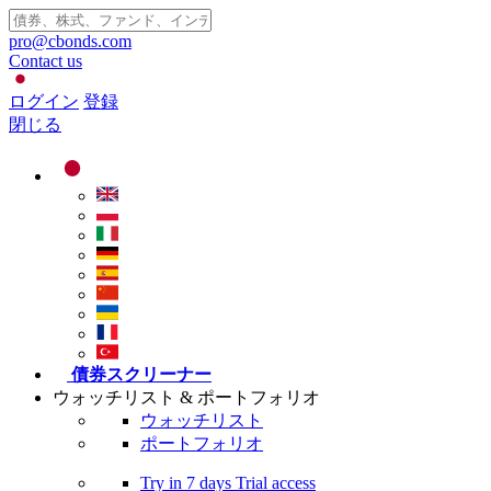
pro@cbonds.com
Contact us
ログイン
登録
閉じる
債券スクリーナー
ウォッチリスト & ポートフォリオ
ウォッチリスト
ポートフォリオ
Try in
7 days
Trial access