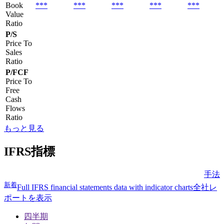
Book
***
***
***
***
***
Value
Ratio
P/S
Price To
Sales
Ratio
P/FCF
Price To
Free
Cash
Flows
Ratio
もっと見る
IFRS指標
手法
新着
Full IFRS financial statements data with indicator charts
全社レ
ポートを表示
四半期