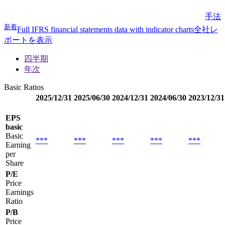
手法
新着
Full IFRS financial statements data with indicator charts
全社レ
ポートを表示
四半期
年次
Basic Ratios
2025/12/31
2025/06/30
2024/12/31
2024/06/30
2023/12/31
EPS
basic
Basic
***
***
***
***
***
Earning
per
Share
P/E
Price
Earnings
Ratio
P/B
Price