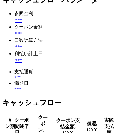
キャッシュフローパラメータ
参照金利
***
クーポン金利
***
日数計算方法
***
利払い計上日
***
支払通貨
***
満期日
***
キャッシュフロー
クー
#
クーポ
実際
クーポン支
ポ
償還,
ン期間終了
支払
払金額,
CNY
ン、
日
CNY
額