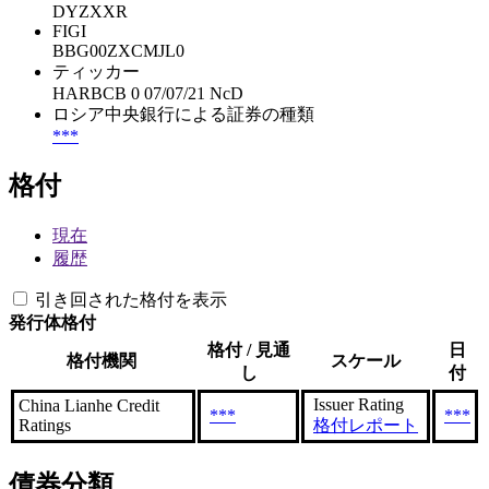
DYZXXR
FIGI
BBG00ZXCMJL0
ティッカー
HARBCB 0 07/07/21 NcD
ロシア中央銀行による証券の種類
***
格付
現在
履歴
引き回された格付を表示
発行体格付
格付 / 見通
日
格付機関
スケール
し
付
Issuer Rating
China Lianhe Credit
***
***
Ratings
格付レポート
債券分類