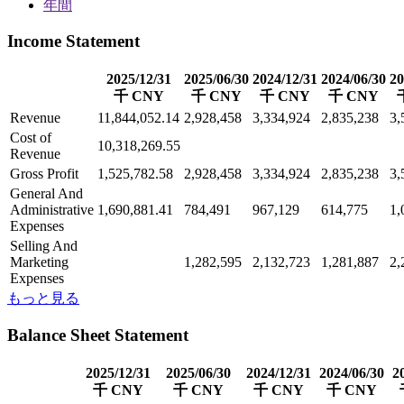
年間
Income Statement
2025/12/31
2025/06/30
2024/12/31
2024/06/30
20
千 CNY
千 CNY
千 CNY
千 CNY
Revenue
11,844,052.14
2,928,458
3,334,924
2,835,238
3,
Cost of
10,318,269.55
Revenue
Gross Profit
1,525,782.58
2,928,458
3,334,924
2,835,238
3,
General And
Administrative
1,690,881.41
784,491
967,129
614,775
1,
Expenses
Selling And
Marketing
1,282,595
2,132,723
1,281,887
2,
Expenses
もっと見る
Balance Sheet Statement
2025/12/31
2025/06/30
2024/12/31
2024/06/30
2
千 CNY
千 CNY
千 CNY
千 CNY