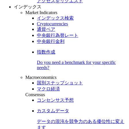
アクセスをリクエスト
インデックス
Market Indicators
インデックス検索
Cryptocurrencies
通貨ペア
中央銀行為替レート
中央銀行金利
指数作成
Do you need a benchmark for your specific
needs?
Macroeconomics
国別スナップショット
マクロ経済
Consensus
コンセンサス予想
カスタムデータ
データの混沌を競争力のある
優位性
に変え
ます