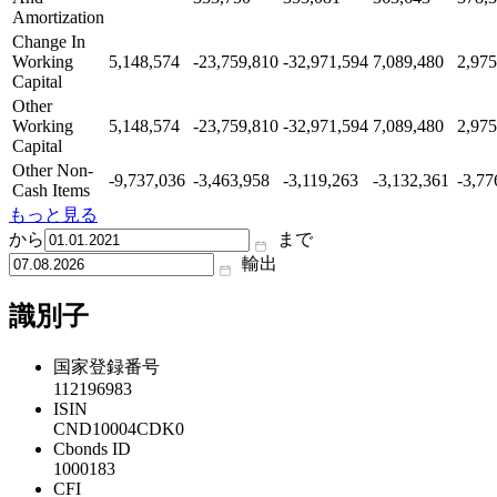
Amortization
Change In
Working
5,148,574
-23,759,810
-32,971,594
7,089,480
2,975
Capital
Other
Working
5,148,574
-23,759,810
-32,971,594
7,089,480
2,975
Capital
Other Non-
-9,737,036
-3,463,958
-3,119,263
-3,132,361
-3,77
Cash Items
もっと見る
から
まで
輸出
識別子
国家登録番号
112196983
ISIN
CND10004CDK0
Cbonds ID
1000183
CFI