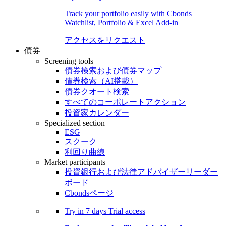
Track your portfolio easily with Cbonds
Watchlist, Portfolio & Excel Add-in
アクセスをリクエスト
債券
Screening tools
債券検索および債券マップ
債券検索（AI搭載）
債券クオート検索
すべてのコーポレートアクション
投資家カレンダー
Specialized section
ESG
スクーク
利回り曲線
Market participants
投資銀行および法律アドバイザーリーダー
ボード
Cbondsページ
Try in
7 days
Trial access