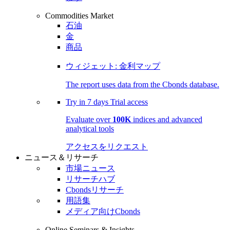
Commodities Market
石油
金
商品
ウィジェット: 金利マップ
The report uses data from the Cbonds database.
Try in
7 days
Trial access
Evaluate over
100K
indices and advanced
analytical tools
アクセスをリクエスト
ニュース＆リサーチ
市場ニュース
リサーチハブ
Cbondsリサーチ
用語集
メディア向けCbonds
Online Seminars & Insights