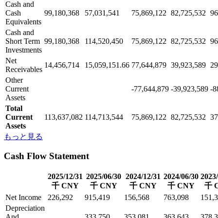
Cash and
Cash
99,180,368
57,031,541
75,869,122
82,725,532
96
Equivalents
Cash and
Short Term
99,180,368
114,520,450
75,869,122
82,725,532
96
Investments
Net
14,456,714
15,059,151.66
77,644,879
39,923,589
29
Receivables
Other
Current
-77,644,879
-39,923,589
-8
Assets
Total
Current
113,637,082
114,713,544
75,869,122
82,725,532
37
Assets
もっと見る
Cash Flow Statement
2025/12/31
2025/06/30
2024/12/31
2024/06/30
2023/
千 CNY
千 CNY
千 CNY
千 CNY
千 
Net Income
226,292
915,419
156,568
763,098
151,
Depreciation
And
333,750
353,081
363,643
378,