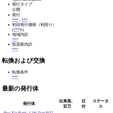
発行タイプ
公開
発行
***
-
***
初回発行価格（利回り）
(
***
%)
地域内訳
***
投資家内訳
***
転換および交換
転換条件
***
最新の発行体
出来高、
日
ステータ
発行体
百万
付
ス
Hua Xia Bank, 1.1% 5jan2027,