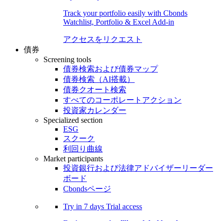
Track your portfolio easily with Cbonds
Watchlist, Portfolio & Excel Add-in
アクセスをリクエスト
債券
Screening tools
債券検索および債券マップ
債券検索（AI搭載）
債券クオート検索
すべてのコーポレートアクション
投資家カレンダー
Specialized section
ESG
スクーク
利回り曲線
Market participants
投資銀行および法律アドバイザーリーダー
ボード
Cbondsページ
Try in
7 days
Trial access