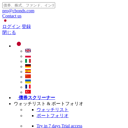
pro@cbonds.com
Contact us
ログイン
登録
閉じる
債券スクリーナー
ウォッチリスト & ポートフォリオ
ウォッチリスト
ポートフォリオ
Try in
7 days
Trial access