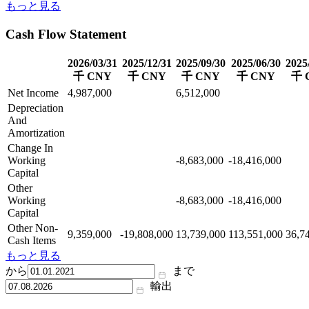
もっと見る
Cash Flow Statement
2026/03/31
2025/12/31
2025/09/30
2025/06/30
2025
千 CNY
千 CNY
千 CNY
千 CNY
千 
Net Income
4,987,000
6,512,000
Depreciation
And
Amortization
Change In
Working
-8,683,000
-18,416,000
Capital
Other
Working
-8,683,000
-18,416,000
Capital
Other Non-
9,359,000
-19,808,000
13,739,000
113,551,000
36,7
Cash Items
もっと見る
から
まで
輸出