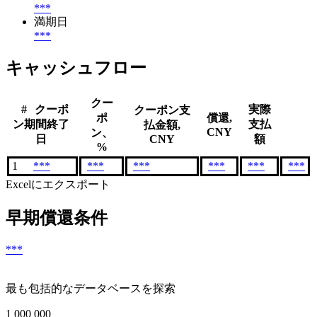
***
満期日
***
キャッシュフロー
クー
#
クーポ
実際
クーポン支
ポ
償還,
ン期間終了
支払
払金額,
CNY
ン、
日
CNY
額
%
1
***
***
***
***
***
***
Excelにエクスポート
早期償還条件
***
最も包括的なデータベースを探索
1 000 000