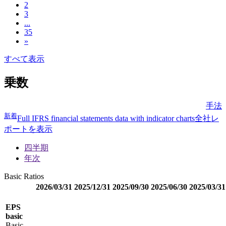
2
3
...
35
»
すべて表示
乗数
手法
新着
Full IFRS financial statements data with indicator charts
全社レ
ポートを表示
四半期
年次
Basic Ratios
2026/03/31
2025/12/31
2025/09/30
2025/06/30
2025/03/31
EPS
basic
Basic