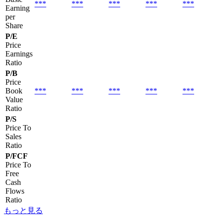
***
***
***
***
***
Earning
per
Share
P/E
Price
Earnings
Ratio
P/B
Price
Book
***
***
***
***
***
Value
Ratio
P/S
Price To
Sales
Ratio
P/FCF
Price To
Free
Cash
Flows
Ratio
もっと見る