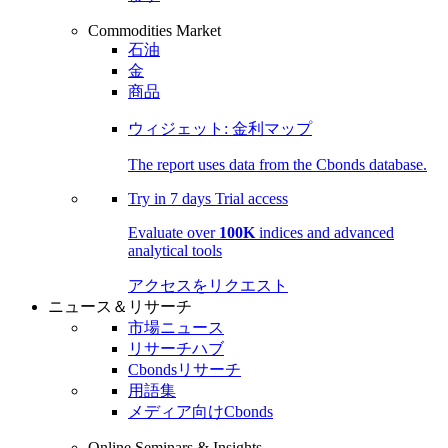
Commodities Market
石油
金
商品
ウィジェット: 金利マップ
The report uses data from the Cbonds database.
Try in
7 days
Trial access
Evaluate over
100K
indices and advanced
analytical tools
アクセスをリクエスト
ニュース＆リサーチ
市場ニュース
リサーチハブ
Cbondsリサーチ
用語集
メディア向けCbonds
Online Seminars & Insights