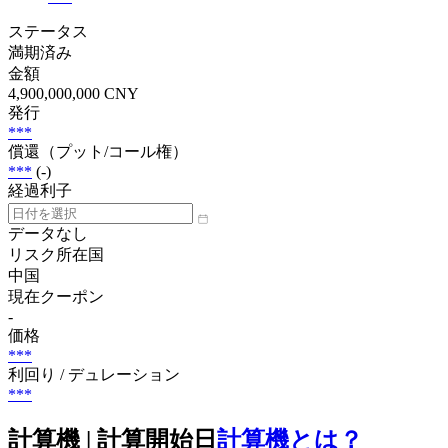
ステータス
満期済み
金額
4,900,000,000 CNY
発行
***
償還（プット/コール権）
***
(-)
経過利子
データなし
リスク所在国
中国
現在クーポン
-
価格
***
利回り / デュレーション
***
計算機 | 計算開始日
計算機とは？