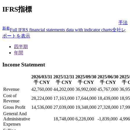
IFRS指標
手法
新着
Full IFRS financial statements data with indicator charts
全社レ
ポートを表示
四半期
年間
Income Statement
2026/03/31
2025/12/31
2025/09/30
2025/06/30
2025/
千 CNY
千 CNY
千 CNY
千 CNY
千 
Revenue
42,760,000
44,202,000
36,992,000
45,767,000
36,95
Cost of
28,224,000
17,163,000
17,644,000
18,439,000
18,95
Revenue
Gross Profit
14,536,000
27,039,000
19,348,000
27,328,000
17,99
General And
Administrative
18,748,000
6,228,000
-1,839,000
4,996
Expenses