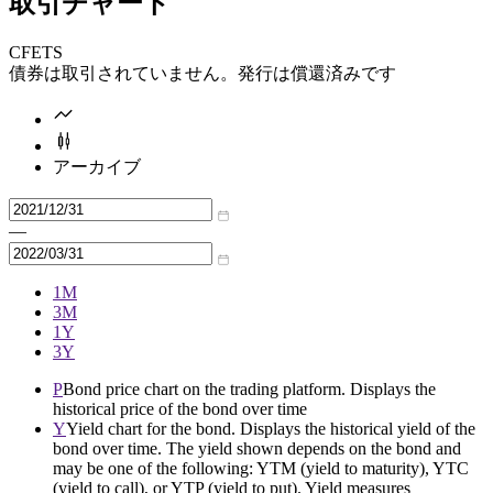
取引チャート
CFETS
債券は取引されていません。発行は償還済みです
アーカイブ
—
1M
3M
1Y
3Y
P
Bond price chart on the trading platform. Displays the
historical price of the bond over time
Y
Yield chart for the bond. Displays the historical yield of the
bond over time. The yield shown depends on the bond and
may be one of the following: YTM (yield to maturity), YTC
(yield to call), or YTP (yield to put). Yield measures