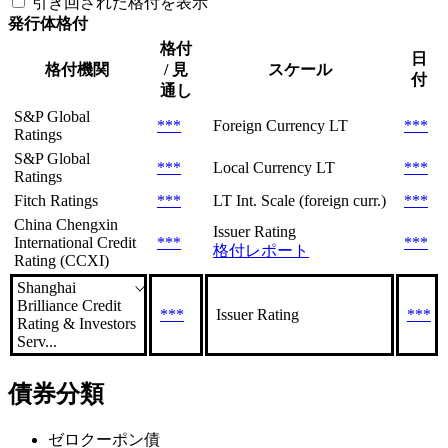
引き回された格付を表示
発行体格付
格付
日
格付機関
/ 見
スケール
付
通し
S&P Global
***
Foreign Currency LT
***
Ratings
S&P Global
***
Local Currency LT
***
Ratings
Fitch Ratings
***
LT Int. Scale (foreign curr.)
***
China Chengxin
Issuer Rating
International Credit
***
***
格付レポート
Rating (CCXI)
Shanghai
Brilliance Credit
***
Issuer Rating
***
Rating & Investors
Serv...
債券分類
ゼロクーポン債