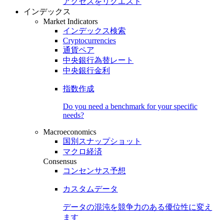
アクセスをリクエスト
インデックス
Market Indicators
インデックス検索
Cryptocurrencies
通貨ペア
中央銀行為替レート
中央銀行金利
指数作成
Do you need a benchmark for your specific
needs?
Macroeconomics
国別スナップショット
マクロ経済
Consensus
コンセンサス予想
カスタムデータ
データの混沌を競争力のある
優位性
に変え
ます