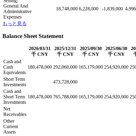
Selling,
General And
18,748,000
6,228,000
-1,839,000
4,996
Administrative
Expenses
もっと見る
Balance Sheet Statement
2026/03/31
2025/12/31
2025/09/30
2025/06/30
20
千 CNY
千 CNY
千 CNY
千 CNY
Cash and
Cash
180,478,000
292,060,000
165,179,000
254,920,000
25
Equivalents
Short Term
473,728,000
Investments
Cash and
Short Term
180,478,000
765,788,000
165,179,000
254,920,000
25
Investments
Net
Receivables
Other
Current
Assets