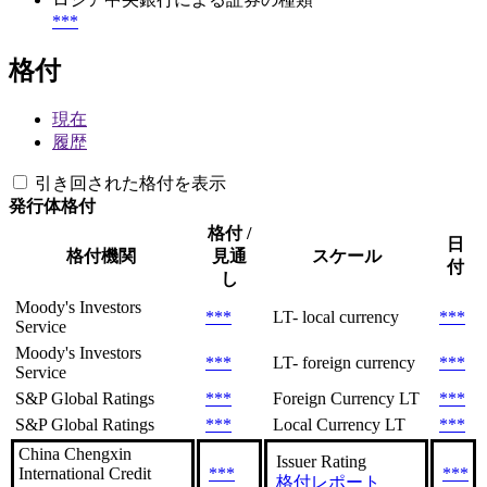
***
格付
現在
履歴
引き回された格付を表示
発行体格付
格付 /
日
格付機関
見通
スケール
付
し
Moody's Investors
***
LT- local currency
***
Service
Moody's Investors
***
LT- foreign currency
***
Service
S&P Global Ratings
***
Foreign Currency LT
***
S&P Global Ratings
***
Local Currency LT
***
China Chengxin
Issuer Rating
International Credit
***
***
格付レポート