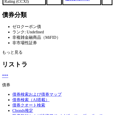
Rating (CCXI)
債券分類
ゼロクーポン債
ランク: Undefined
非複雑金融商品（MiFID）
非市場性証券
もっと見る
リストラ
***
債券
債券検索および債券マップ
債券検索（AI搭載）
債券クオート検索
Cbonds推定