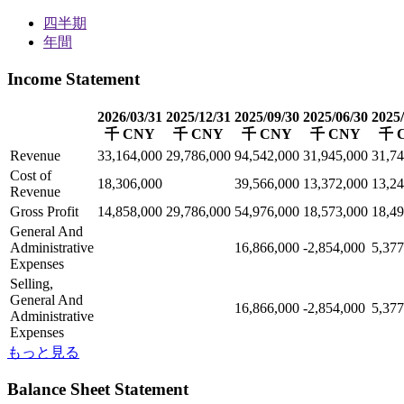
四半期
年間
Income Statement
2026/03/31
2025/12/31
2025/09/30
2025/06/30
2025/
千 CNY
千 CNY
千 CNY
千 CNY
千 
Revenue
33,164,000
29,786,000
94,542,000
31,945,000
31,74
Cost of
18,306,000
39,566,000
13,372,000
13,24
Revenue
Gross Profit
14,858,000
29,786,000
54,976,000
18,573,000
18,49
General And
Administrative
16,866,000
-2,854,000
5,377
Expenses
Selling,
General And
16,866,000
-2,854,000
5,377
Administrative
Expenses
もっと見る
Balance Sheet Statement