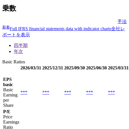
乗数
手法
新着
Full IFRS financial statements data with indicator charts
全社レ
ポートを表示
四半期
年次
Basic Ratios
2026/03/31
2025/12/31
2025/09/30
2025/06/30
2025/03/31
EPS
basic
Basic
***
***
***
***
***
Earning
per
Share
P/E
Price
Earnings
Ratio