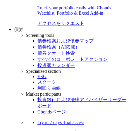
Track your portfolio easily with Cbonds
Watchlist, Portfolio & Excel Add-in
アクセスをリクエスト
債券
Screening tools
債券検索および債券マップ
債券検索（AI搭載）
債券クオート検索
すべてのコーポレートアクション
投資家カレンダー
Specialized section
ESG
スクーク
利回り曲線
Market participants
投資銀行および法律アドバイザーリーダー
ボード
Cbondsページ
Try in
7 days
Trial access