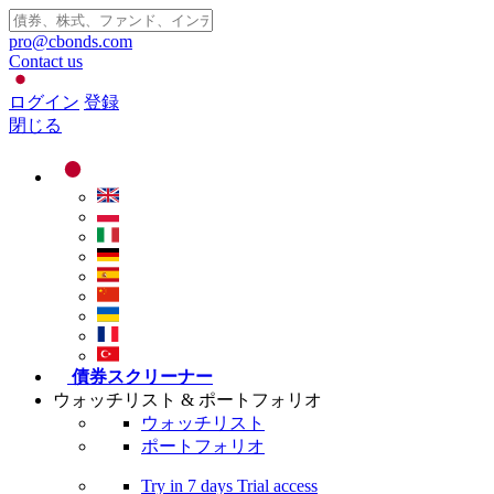
pro@cbonds.com
Contact us
ログイン
登録
閉じる
債券スクリーナー
ウォッチリスト & ポートフォリオ
ウォッチリスト
ポートフォリオ
Try in
7 days
Trial access