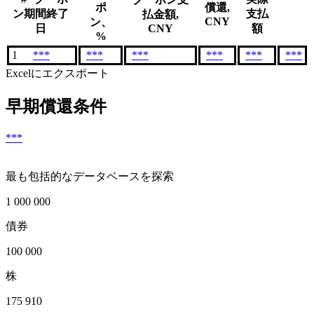
ポ
償還,
ン期間終了
支払
払金額,
CNY
ン、
日
CNY
額
%
1
***
***
***
***
***
***
Excelにエクスポート
早期償還条件
***
最も包括的なデータベースを探索
1 000 000
債券
100 000
株
175 910