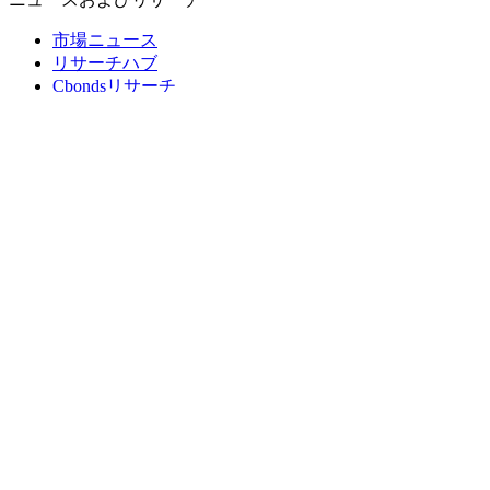
市場ニュース
リサーチハブ
Cbondsリサーチ
メディア向けCbonds
用語集
ヘルプ
会社概要
支払いの保証
CBONDS OLD
計算機
債券クオート検索