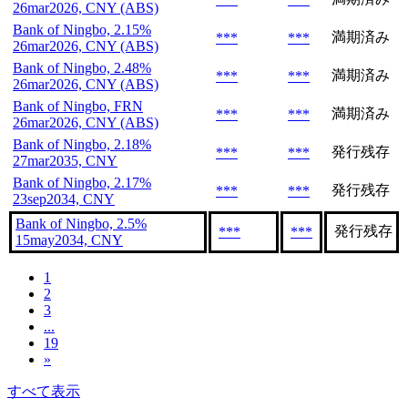
26mar2026, CNY (ABS)
Bank of Ningbo, 2.15%
満期済み
***
***
26mar2026, CNY (ABS)
Bank of Ningbo, 2.48%
満期済み
***
***
26mar2026, CNY (ABS)
Bank of Ningbo, FRN
満期済み
***
***
26mar2026, CNY (ABS)
Bank of Ningbo, 2.18%
発行残存
***
***
27mar2035, CNY
Bank of Ningbo, 2.17%
発行残存
***
***
23sep2034, CNY
Bank of Ningbo, 2.5%
発行残存
***
***
15may2034, CNY
1
2
3
...
19
»
すべて表示