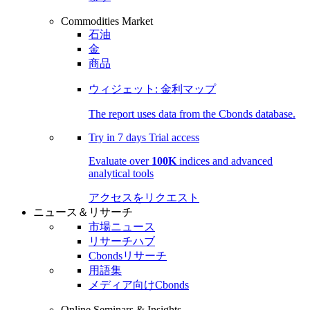
Commodities Market
石油
金
商品
ウィジェット: 金利マップ
The report uses data from the Cbonds database.
Try in
7 days
Trial access
Evaluate over
100K
indices and advanced
analytical tools
アクセスをリクエスト
ニュース＆リサーチ
市場ニュース
リサーチハブ
Cbondsリサーチ
用語集
メディア向けCbonds
Online Seminars & Insights