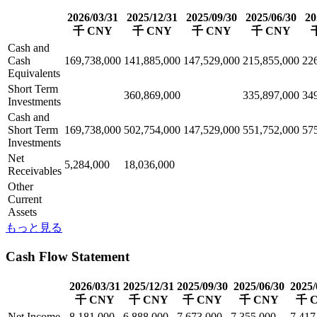
2026/03/31
2025/12/31
2025/09/30
2025/06/30
20
千 CNY
千 CNY
千 CNY
千 CNY
Cash and
Cash
169,738,000
141,885,000
147,529,000
215,855,000
22
Equivalents
Short Term
360,869,000
335,897,000
34
Investments
Cash and
Short Term
169,738,000
502,754,000
147,529,000
551,752,000
57
Investments
Net
5,284,000
18,036,000
Receivables
Other
Current
Assets
もっと見る
Cash Flow Statement
2026/03/31
2025/12/31
2025/09/30
2025/06/30
2025/
千 CNY
千 CNY
千 CNY
千 CNY
千 
Net Income
8,181,000
6,888,000
7,673,000
7,355,000
7,417