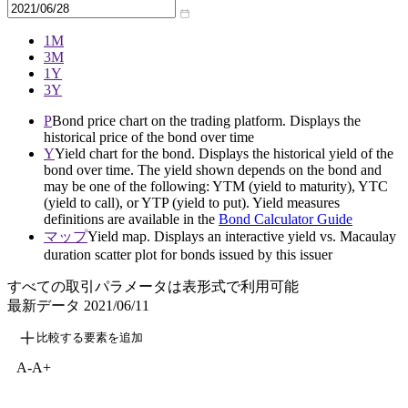
1M
3M
1Y
3Y
P
Bond price chart on the trading platform. Displays the
historical price of the bond over time
Y
Yield chart for the bond. Displays the historical yield of the
bond over time. The yield shown depends on the bond and
may be one of the following: YTM (yield to maturity), YTC
(yield to call), or YTP (yield to put). Yield measures
definitions are available in the
Bond Calculator Guide
マップ
Yield map. Displays an interactive yield vs. Macaulay
duration scatter plot for bonds issued by this issuer
すべての取引パラメータは表形式で利用可能
最新データ
2021/06/11
比較する要素を追加