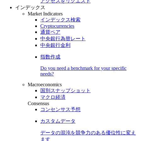
アクセスをリクエスト
インデックス
Market Indicators
インデックス検索
Cryptocurrencies
通貨ペア
中央銀行為替レート
中央銀行金利
指数作成
Do you need a benchmark for your specific
needs?
Macroeconomics
国別スナップショット
マクロ経済
Consensus
コンセンサス予想
カスタムデータ
データの混沌を競争力のある
優位性
に変え
ます