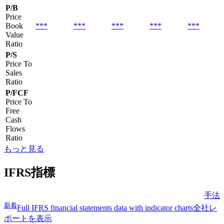
P/B
Price
Book
***
***
***
***
***
Value
Ratio
P/S
Price To
Sales
Ratio
P/FCF
Price To
Free
Cash
Flows
Ratio
もっと見る
IFRS指標
手法
新着
Full IFRS financial statements data with indicator charts
全社レ
ポートを表示