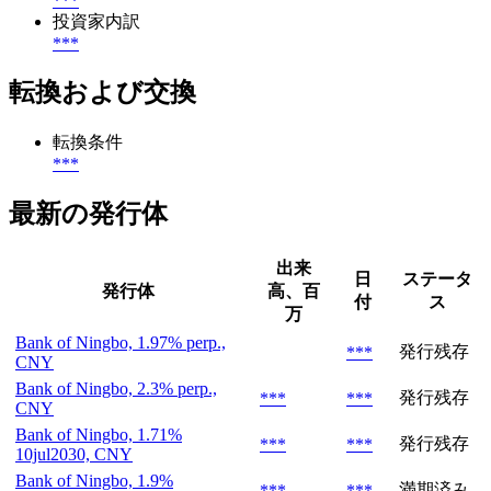
***
投資家内訳
***
転換および交換
転換条件
***
最新の発行体
出来
日
ステータ
発行体
高、百
付
ス
万
Bank of Ningbo, 1.97% perp.,
発行残存
***
CNY
Bank of Ningbo, 2.3% perp.,
発行残存
***
***
CNY
Bank of Ningbo, 1.71%
発行残存
***
***
10jul2030, CNY
Bank of Ningbo, 1.9%
満期済み
***
***