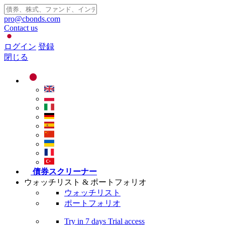
pro@cbonds.com
Contact us
ログイン
登録
閉じる
債券スクリーナー
ウォッチリスト & ポートフォリオ
ウォッチリスト
ポートフォリオ
Try in
7 days
Trial access