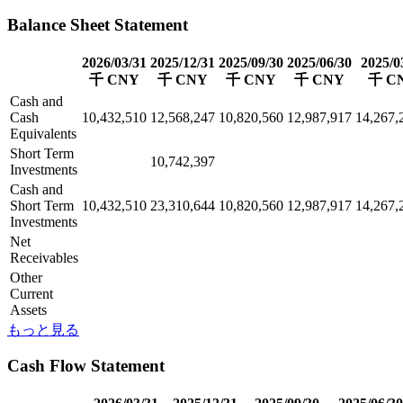
Balance Sheet Statement
2026/03/31
2025/12/31
2025/09/30
2025/06/30
2025/0
千 CNY
千 CNY
千 CNY
千 CNY
千 C
Cash and
Cash
10,432,510
12,568,247
10,820,560
12,987,917
14,267,
Equivalents
Short Term
10,742,397
Investments
Cash and
Short Term
10,432,510
23,310,644
10,820,560
12,987,917
14,267,
Investments
Net
Receivables
Other
Current
Assets
もっと見る
Cash Flow Statement