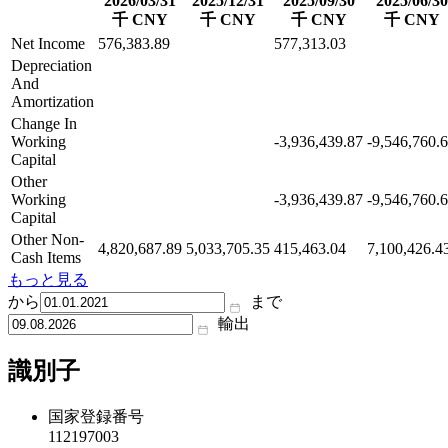
2026/03/31
2025/12/31
2025/09/30
2025/06/30
千 CNY
千 CNY
千 CNY
千 CNY
Net Income
576,383.89
577,313.03
Depreciation
And
Amortization
Change In
Working
-3,936,439.87
-9,546,760.
Capital
Other
Working
-3,936,439.87
-9,546,760.
Capital
Other Non-
4,820,687.89
5,033,705.35
415,463.04
7,100,426.4
Cash Items
もっと見る
から
まで
輸出
識別子
国家登録番号
112197003