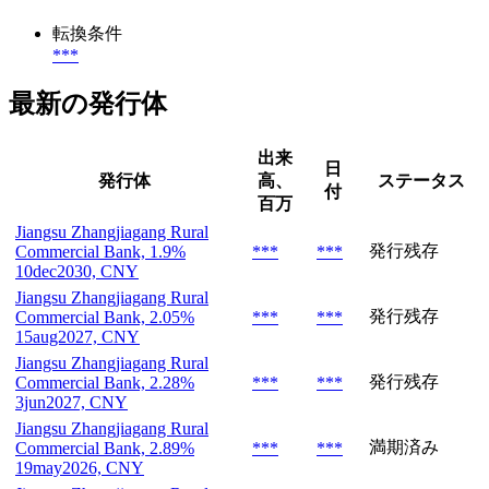
転換条件
***
最新の発行体
出来
日
発行体
高、
ステータス
付
百万
Jiangsu Zhangjiagang Rural
発行残存
Commercial Bank, 1.9%
***
***
10dec2030, CNY
Jiangsu Zhangjiagang Rural
発行残存
Commercial Bank, 2.05%
***
***
15aug2027, CNY
Jiangsu Zhangjiagang Rural
発行残存
Commercial Bank, 2.28%
***
***
3jun2027, CNY
Jiangsu Zhangjiagang Rural
満期済み
Commercial Bank, 2.89%
***
***
19may2026, CNY