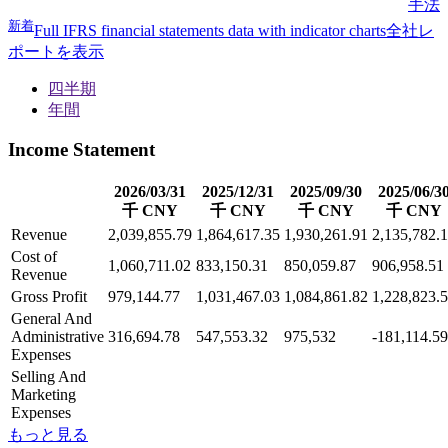
手法
新着
Full IFRS financial statements data with indicator charts
全社レ
ポートを表示
四半期
年間
Income Statement
2026/03/31
2025/12/31
2025/09/30
2025/06/3
千 CNY
千 CNY
千 CNY
千 CNY
Revenue
2,039,855.79
1,864,617.35
1,930,261.91
2,135,782.1
Cost of
1,060,711.02
833,150.31
850,059.87
906,958.51
Revenue
Gross Profit
979,144.77
1,031,467.03
1,084,861.82
1,228,823.
General And
Administrative
316,694.78
547,553.32
975,532
-181,114.59
Expenses
Selling And
Marketing
Expenses
もっと見る