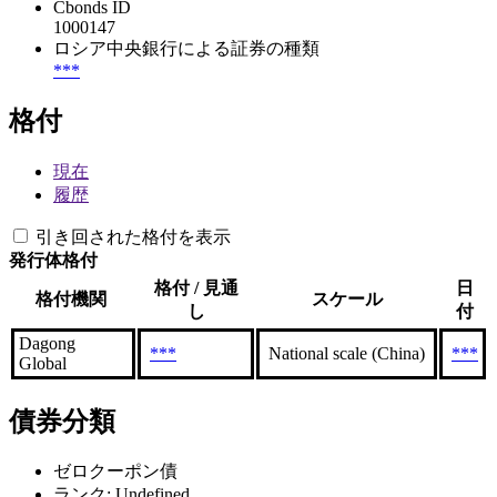
Cbonds ID
1000147
ロシア中央銀行による証券の種類
***
格付
現在
履歴
引き回された格付を表示
発行体格付
格付 / 見通
日
格付機関
スケール
し
付
Dagong
***
National scale (China)
***
Global
債券分類
ゼロクーポン債
ランク: Undefined