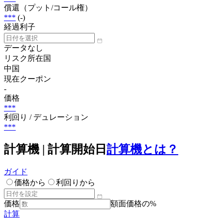
償還（プット/コール権）
***
(-)
経過利子
データなし
リスク所在国
中国
現在クーポン
-
価格
***
利回り / デュレーション
***
計算機 | 計算開始日
計算機とは？
ガイド
価格から
利回りから
価格
額面価格の%
計算