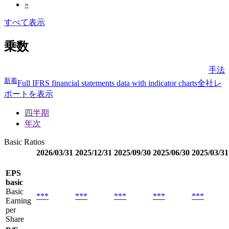
»
すべて表示
乗数
手法
新着
Full IFRS financial statements data with indicator charts
全社レ
ポートを表示
四半期
年次
Basic Ratios
2026/03/31
2025/12/31
2025/09/30
2025/06/30
2025/03/31
EPS
basic
Basic
***
***
***
***
***
Earning
per
Share