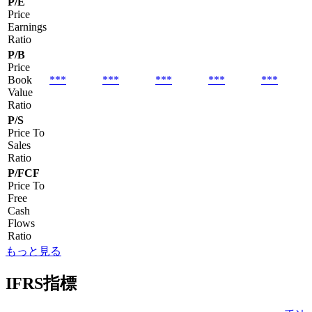
P/E
Price
Earnings
Ratio
P/B
Price
Book
***
***
***
***
***
Value
Ratio
P/S
Price To
Sales
Ratio
P/FCF
Price To
Free
Cash
Flows
Ratio
もっと見る
IFRS指標