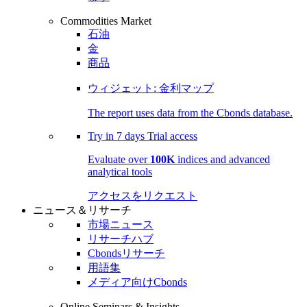
Commodities Market
石油
金
商品
ウィジェット: 金利マップ
The report uses data from the Cbonds database.
Try in
7 days
Trial access
Evaluate over
100K
indices and advanced
analytical tools
アクセスをリクエスト
ニュース＆リサーチ
市場ニュース
リサーチハブ
Cbondsリサーチ
用語集
メディア向けCbonds
Online Seminars & Insights