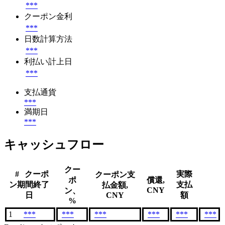
***
クーポン金利
***
日数計算方法
***
利払い計上日
***
支払通貨
***
満期日
***
キャッシュフロー
クー
#
クーポ
実際
クーポン支
ポ
償還,
ン期間終了
支払
払金額,
CNY
ン、
日
CNY
額
%
1
***
***
***
***
***
***