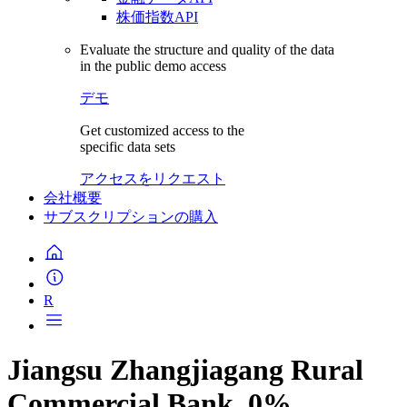
株価指数API
Evaluate the structure and quality of the data
in the public demo access
デモ
Get customized access to the
specific data sets
アクセスをリクエスト
会社概要
サブスクリプションの購入
R
Jiangsu Zhangjiagang Rural
Commercial Bank, 0%