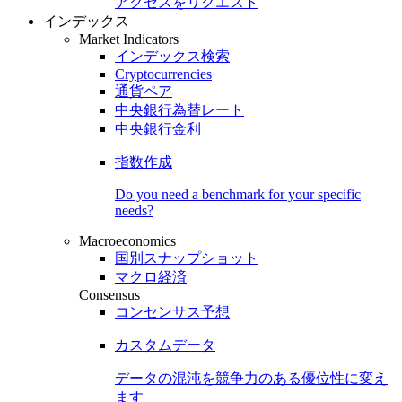
アクセスをリクエスト
インデックス
Market Indicators
インデックス検索
Cryptocurrencies
通貨ペア
中央銀行為替レート
中央銀行金利
指数作成
Do you need a benchmark for your specific
needs?
Macroeconomics
国別スナップショット
マクロ経済
Consensus
コンセンサス予想
カスタムデータ
データの混沌を競争力のある
優位性
に変え
ます