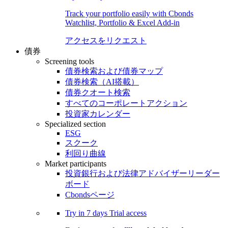
Track your portfolio easily with Cbonds
Watchlist, Portfolio & Excel Add-in
アクセスをリクエスト
債券
Screening tools
債券検索および債券マップ
債券検索（AI搭載）
債券クオート検索
すべてのコーポレートアクション
投資家カレンダー
Specialized section
ESG
スクーク
利回り曲線
Market participants
投資銀行および法律アドバイザーリーダー
ボード
Cbondsページ
Try in
7 days
Trial access