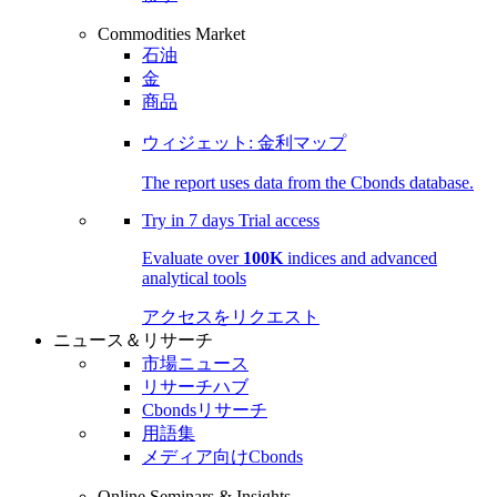
Commodities Market
石油
金
商品
ウィジェット: 金利マップ
The report uses data from the Cbonds database.
Try in
7 days
Trial access
Evaluate over
100K
indices and advanced
analytical tools
アクセスをリクエスト
ニュース＆リサーチ
市場ニュース
リサーチハブ
Cbondsリサーチ
用語集
メディア向けCbonds
Online Seminars & Insights