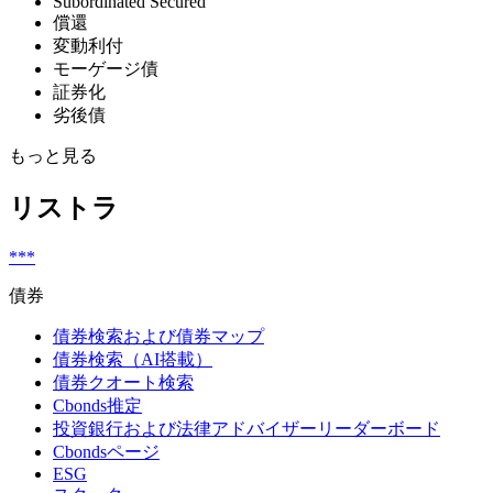
Subordinated Secured
償還
変動利付
モーゲージ債
証券化
劣後債
もっと見る
リストラ
***
債券
債券検索および債券マップ
債券検索（AI搭載）
債券クオート検索
Cbonds推定
投資銀行および法律アドバイザーリーダーボード
Cbondsページ
ESG