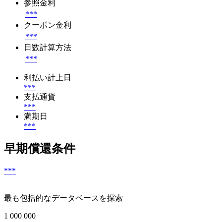
参照金利
***
クーポン金利
***
日数計算方法
***
利払い計上日
***
支払通貨
***
満期日
***
早期償還条件
***
最も包括的なデータベースを探索
1 000 000