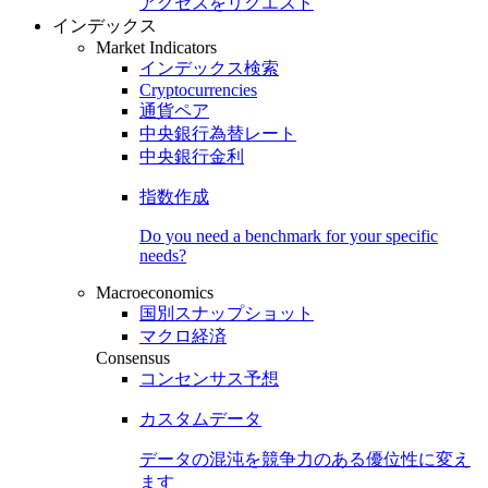
アクセスをリクエスト
インデックス
Market Indicators
インデックス検索
Cryptocurrencies
通貨ペア
中央銀行為替レート
中央銀行金利
指数作成
Do you need a benchmark for your specific
needs?
Macroeconomics
国別スナップショット
マクロ経済
Consensus
コンセンサス予想
カスタムデータ
データの混沌を競争力のある
優位性
に変え
ます