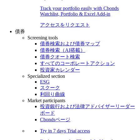
Track your portfolio easily with Cbonds
Watchlist, Portfolio & Excel Add-in
アクセスをリクエスト
債券
Screening tools
債券検索および債券マップ
債券検索（AI搭載）
債券クオート検索
すべてのコーポレートアクション
投資家カレンダー
Specialized section
ESG
スクーク
利回り曲線
Market participants
投資銀行および法律アドバイザーリーダー
ボード
Cbondsページ
Try in
7 days
Trial access