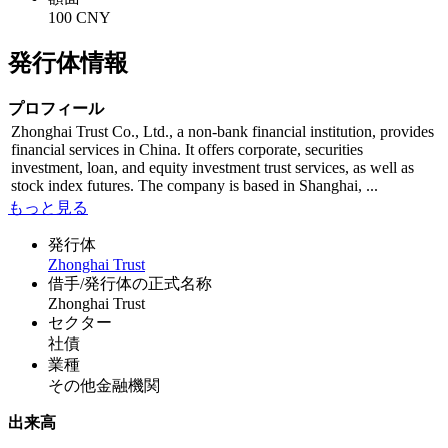
100 CNY
発行体情報
プロフィール
Zhonghai Trust Co., Ltd., a non-bank financial institution, provides
financial services in China. It offers corporate, securities
investment, loan, and equity investment trust services, as well as
stock index futures. The company is based in Shanghai, ...
もっと見る
発行体
Zhonghai Trust
借手/発行体の正式名称
Zhonghai Trust
セクター
社債
業種
その他金融機関
出来高