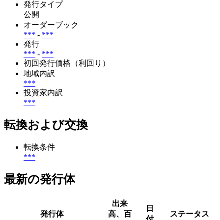
発行タイプ
公開
オーダーブック
***
-
***
発行
***
-
***
初回発行価格（利回り）
地域内訳
***
投資家内訳
***
転換および交換
転換条件
***
最新の発行体
出来
日
発行体
高、百
ステータス
付