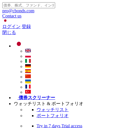
pro@cbonds.com
Contact us
ログイン
登録
閉じる
債券スクリーナー
ウォッチリスト & ポートフォリオ
ウォッチリスト
ポートフォリオ
Try in
7 days
Trial access