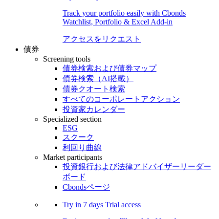
Track your portfolio easily with Cbonds
Watchlist, Portfolio & Excel Add-in
アクセスをリクエスト
債券
Screening tools
債券検索および債券マップ
債券検索（AI搭載）
債券クオート検索
すべてのコーポレートアクション
投資家カレンダー
Specialized section
ESG
スクーク
利回り曲線
Market participants
投資銀行および法律アドバイザーリーダー
ボード
Cbondsページ
Try in
7 days
Trial access