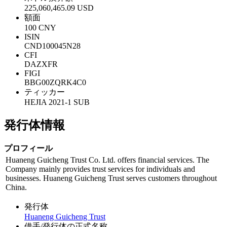
225,060,465.09 USD
額面
100 CNY
ISIN
CND100045N28
CFI
DAZXFR
FIGI
BBG00ZQRK4C0
ティッカー
HEJIA 2021-1 SUB
発行体情報
プロフィール
Huaneng Guicheng Trust Co. Ltd. offers financial services. The
Company mainly provides trust services for individuals and
businesses. Huaneng Guicheng Trust serves customers throughout
China.
発行体
Huaneng Guicheng Trust
借手/発行体の正式名称