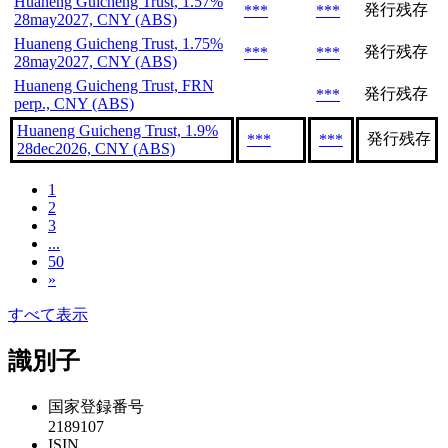
Huaneng Guicheng Trust, 1.57%
発行残存
***
***
28may2027, CNY (ABS)
Huaneng Guicheng Trust, 1.75%
発行残存
***
***
28may2027, CNY (ABS)
Huaneng Guicheng Trust, FRN
発行残存
***
perp., CNY (ABS)
Huaneng Guicheng Trust, 1.9%
発行残存
***
***
28dec2026, CNY (ABS)
1
2
3
...
50
»
すべて表示
識別子
国家登録番号
2189107
ISIN