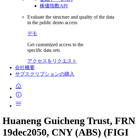
株価指数API
Evaluate the structure and quality of the data
in the public demo access
デモ
Get customized access to the
specific data sets
アクセスをリクエスト
会社概要
サブスクリプションの購入
Huaneng Guicheng Trust, FRN
19dec2050, CNY (ABS) (FIGI