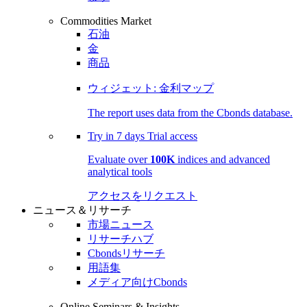
Commodities Market
石油
金
商品
ウィジェット: 金利マップ
The report uses data from the Cbonds database.
Try in
7 days
Trial access
Evaluate over
100K
indices and advanced
analytical tools
アクセスをリクエスト
ニュース＆リサーチ
市場ニュース
リサーチハブ
Cbondsリサーチ
用語集
メディア向けCbonds
Online Seminars & Insights