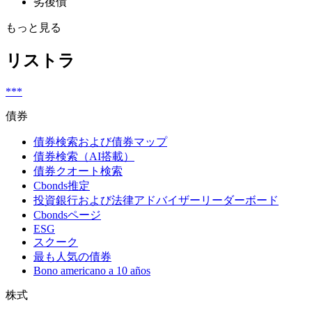
劣後債
もっと見る
リストラ
***
債券
債券検索および債券マップ
債券検索（AI搭載）
債券クオート検索
Cbonds推定
投資銀行および法律アドバイザーリーダーボード
Cbondsページ
ESG
スクーク
最も人気の債券
Bono americano a 10 años
株式