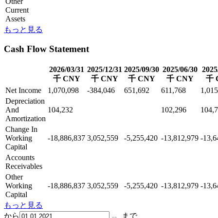
Other
Current
Assets
もっと見る
Cash Flow Statement
2026/03/31
2025/12/31
2025/09/30
2025/06/30
2025
千 CNY
千 CNY
千 CNY
千 CNY
千 
Net Income
1,070,098
-384,046
651,692
611,768
1,015
Depreciation
And
104,232
102,296
104,
Amortization
Change In
Working
-18,886,837
3,052,559
-5,255,420
-13,812,979
-13,6
Capital
Accounts
Receivables
Other
Working
-18,886,837
3,052,559
-5,255,420
-13,812,979
-13,6
Capital
もっと見る
から
まで