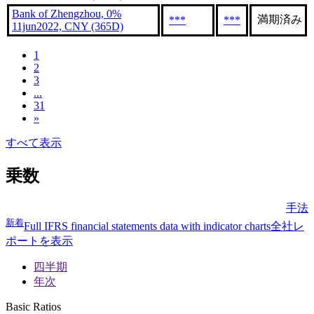
Bank of Zhengzhou, 0%
満期済み
***
***
11jun2022, CNY (365D)
1
2
3
...
31
»
すべて表示
乗数
手法
新着
Full IFRS financial statements data with indicator charts
全社レ
ポートを表示
四半期
年次
Basic Ratios