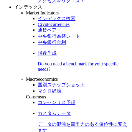
アクセスをリクエスト
インデックス
Market Indicators
インデックス検索
Cryptocurrencies
通貨ペア
中央銀行為替レート
中央銀行金利
指数作成
Do you need a benchmark for your specific
needs?
Macroeconomics
国別スナップショット
マクロ経済
Consensus
コンセンサス予想
カスタムデータ
データの混沌を競争力のある
優位性
に変え
ます