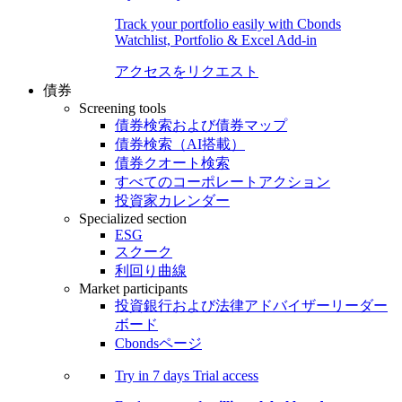
Track your portfolio easily with Cbonds
Watchlist, Portfolio & Excel Add-in
アクセスをリクエスト
債券
Screening tools
債券検索および債券マップ
債券検索（AI搭載）
債券クオート検索
すべてのコーポレートアクション
投資家カレンダー
Specialized section
ESG
スクーク
利回り曲線
Market participants
投資銀行および法律アドバイザーリーダー
ボード
Cbondsページ
Try in
7 days
Trial access