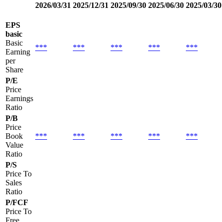
2026/03/31
2025/12/31
2025/09/30
2025/06/30
2025/03/30
EPS
basic
Basic
***
***
***
***
***
Earning
per
Share
P/E
Price
Earnings
Ratio
P/B
Price
Book
***
***
***
***
***
Value
Ratio
P/S
Price To
Sales
Ratio
P/FCF
Price To
Free