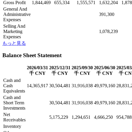
Gross Profit
1,844,469
655,334
1,555,571
1,632,204
1,878
General And
Administrative
391,300
Expenses
Selling And
Marketing
1,078,239
Expenses
もっと見る
Balance Sheet Statement
2026/03/31
2025/12/31
2025/09/30
2025/06/30
2025/03
千 CNY
千 CNY
千 CNY
千 CNY
千 CN
Cash and
Cash
14,365,917
30,504,481
31,916,038
49,979,160
28,831,
Equivalents
Cash and
Short Term
30,504,481
31,916,038
49,979,160
28,831,
Investments
Net
5,175,229
1,294,651
4,666,250
954,788
Receivables
Inventory