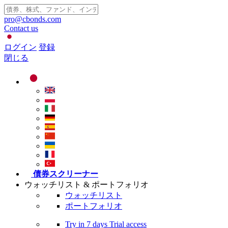
pro@cbonds.com
Contact us
ログイン
登録
閉じる
債券スクリーナー
ウォッチリスト & ポートフォリオ
ウォッチリスト
ポートフォリオ
Try in
7 days
Trial access