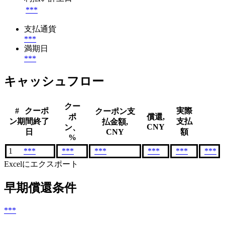
***
支払通貨
***
満期日
***
キャッシュフロー
クー
#
クーポ
実際
クーポン支
ポ
償還,
ン期間終了
支払
払金額,
CNY
ン、
日
CNY
額
%
1
***
***
***
***
***
***
Excelにエクスポート
早期償還条件
***