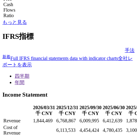
Cash
Flows
Ratio
もっと見る
IFRS指標
手法
新着
Full IFRS financial statements data with indicator charts
全社レ
ポートを表示
四半期
年間
Income Statement
2026/03/31
2025/12/31
2025/09/30
2025/06/30
2025/
千 CNY
千 CNY
千 CNY
千 CNY
千 
Revenue
1,844,469
6,768,867
6,009,995
6,412,639
1,878
Cost of
6,113,533
4,454,424
4,780,435
3,100
Revenue