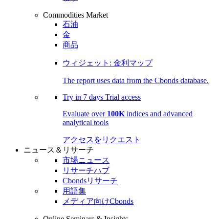
Commodities Market
石油
金
商品
ウィジェット: 金利マップ
The report uses data from the Cbonds database.
Try in
7 days
Trial access
Evaluate over
100K
indices and advanced
analytical tools
アクセスをリクエスト
ニュース＆リサーチ
市場ニュース
リサーチハブ
Cbondsリサーチ
用語集
メディア向けCbonds
Online Seminars & Insights