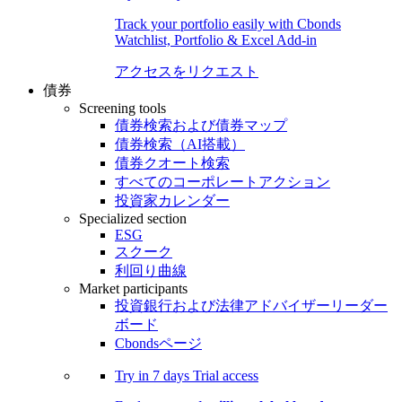
Track your portfolio easily with Cbonds
Watchlist, Portfolio & Excel Add-in
アクセスをリクエスト
債券
Screening tools
債券検索および債券マップ
債券検索（AI搭載）
債券クオート検索
すべてのコーポレートアクション
投資家カレンダー
Specialized section
ESG
スクーク
利回り曲線
Market participants
投資銀行および法律アドバイザーリーダー
ボード
Cbondsページ
Try in
7 days
Trial access