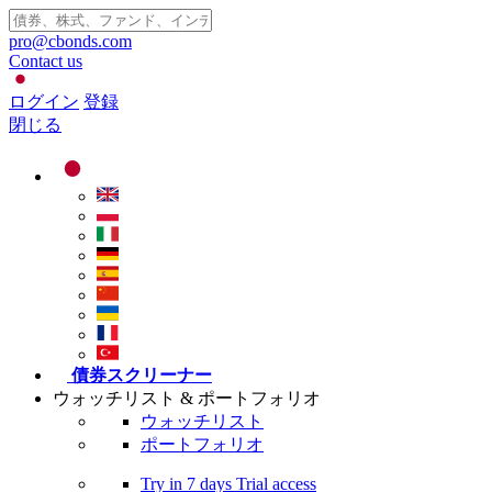
pro@cbonds.com
Contact us
ログイン
登録
閉じる
債券スクリーナー
ウォッチリスト & ポートフォリオ
ウォッチリスト
ポートフォリオ
Try in
7 days
Trial access