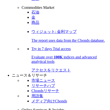
Commodities Market
石油
金
商品
ウィジェット: 金利マップ
The report uses data from the Cbonds database.
Try in
7 days
Trial access
Evaluate over
100K
indices and advanced
analytical tools
アクセスをリクエスト
ニュース＆リサーチ
市場ニュース
リサーチハブ
Cbondsリサーチ
用語集
メディア向けCbonds
Online Seminars & Insights