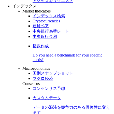
アクセスをリクエスト
インデックス
Market Indicators
インデックス検索
Cryptocurrencies
通貨ペア
中央銀行為替レート
中央銀行金利
指数作成
Do you need a benchmark for your specific
needs?
Macroeconomics
国別スナップショット
マクロ経済
Consensus
コンセンサス予想
カスタムデータ
データの混沌を競争力のある
優位性
に変え
ます