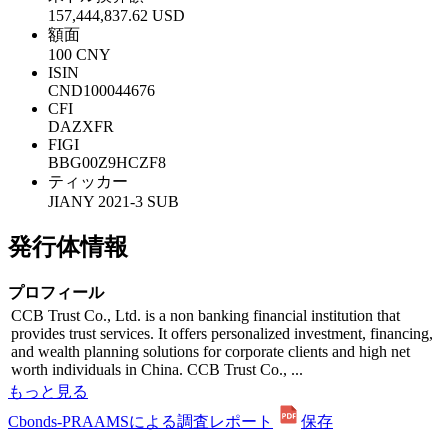
157,444,837.62 USD
額面
100 CNY
ISIN
CND100044676
CFI
DAZXFR
FIGI
BBG00Z9HCZF8
ティッカー
JIANY 2021-3 SUB
発行体情報
プロフィール
CCB Trust Co., Ltd. is a non banking financial institution that
provides trust services. It offers personalized investment, financing,
and wealth planning solutions for corporate clients and high net
worth individuals in China. CCB Trust Co., ...
もっと見る
Cbonds-PRAAMSによる調査レポート
保存