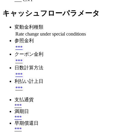
キャッシュフローパラメータ
変動金利種類
Rate change under special conditions
参照金利
***
クーポン金利
***
日数計算方法
***
利払い計上日
***
支払通貨
***
満期日
***
早期償還日
***