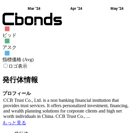
Mar '24
Apr '24
May '24
ビッド
アスク
指標価格 (Avg)
ロゴ表示
発行体情報
プロフィール
CCB Trust Co., Ltd. is a non banking financial institution that
provides trust services. It offers personalized investment, financing,
and wealth planning solutions for corporate clients and high net
worth individuals in China. CCB Trust Co., ...
もっと見る