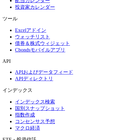
配当カレンダー
投資家カレンダー
ツール
Excelアドイン
ウォッチリスト
債券＆株式ウィジェット
Cbondsモバイルアプリ
API
APIおよびデータフィード
APIディレクトリ
インデックス
インデックス検索
国別スナップショット
指数作成
コンセンサス予想
マクロ経済
ETF・投資信託