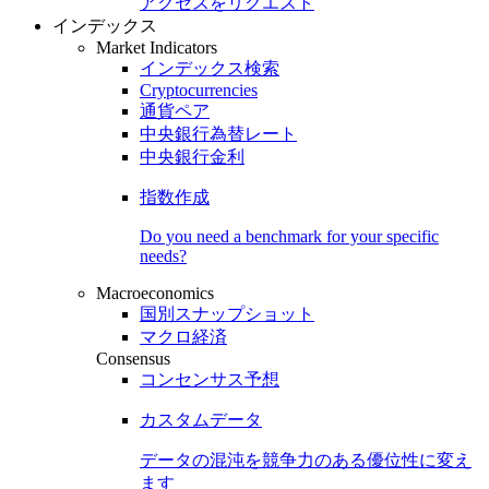
アクセスをリクエスト
インデックス
Market Indicators
インデックス検索
Cryptocurrencies
通貨ペア
中央銀行為替レート
中央銀行金利
指数作成
Do you need a benchmark for your specific
needs?
Macroeconomics
国別スナップショット
マクロ経済
Consensus
コンセンサス予想
カスタムデータ
データの混沌を競争力のある
優位性
に変え
ます