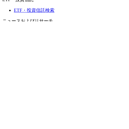
ETF・投資信託検索
ニュースおよびリサーチ
市場ニュース
リサーチハブ
Cbondsリサーチ
メディア向けCbonds
用語集
ヘルプ
会社概要
支払いの保証
CBONDS OLD
計算機
債券クオート検索