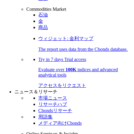
Commodities Market
石油
金
商品
ウィジェット: 金利マップ
The report uses data from the Cbonds database.
Try in
7 days
Trial access
Evaluate over
100K
indices and advanced
analytical tools
アクセスをリクエスト
ニュース＆リサーチ
市場ニュース
リサーチハブ
Cbondsリサーチ
用語集
メディア向けCbonds
Online Seminars & Insights