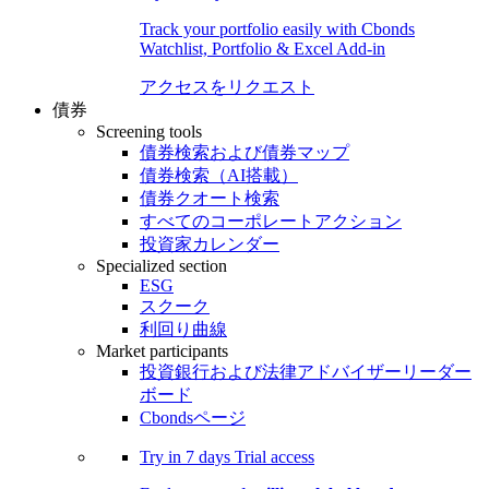
Track your portfolio easily with Cbonds
Watchlist, Portfolio & Excel Add-in
アクセスをリクエスト
債券
Screening tools
債券検索および債券マップ
債券検索（AI搭載）
債券クオート検索
すべてのコーポレートアクション
投資家カレンダー
Specialized section
ESG
スクーク
利回り曲線
Market participants
投資銀行および法律アドバイザーリーダー
ボード
Cbondsページ
Try in
7 days
Trial access