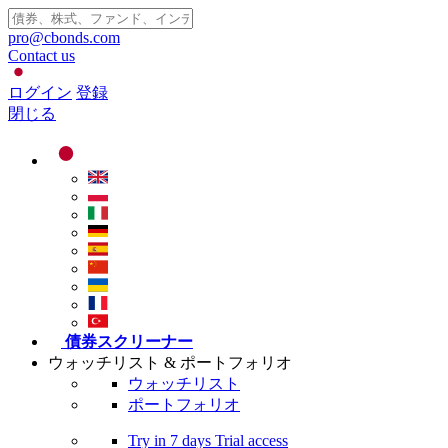
pro@cbonds.com
Contact us
ログイン
登録
閉じる
債券スクリーナー
ウォッチリスト & ポートフォリオ
ウォッチリスト
ポートフォリオ
Try in
7 days
Trial access