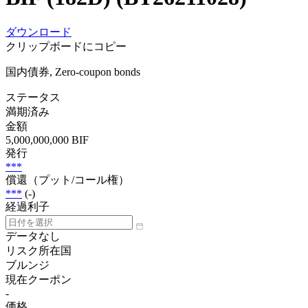
ダウンロード
クリップボードにコピー
国内債券, Zero-coupon bonds
ステータス
満期済み
金額
5,000,000,000 BIF
発行
***
償還（プット/コール権）
***
(-)
経過利子
データなし
リスク所在国
ブルンジ
現在クーポン
-
価格