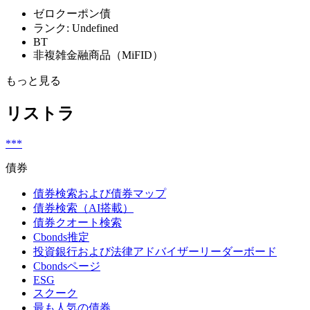
ゼロクーポン債
ランク: Undefined
BT
非複雑金融商品（MiFID）
もっと見る
リストラ
***
債券
債券検索および債券マップ
債券検索（AI搭載）
債券クオート検索
Cbonds推定
投資銀行および法律アドバイザーリーダーボード
Cbondsページ
ESG
スクーク
最も人気の債券