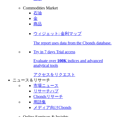
Commodities Market
石油
金
商品
ウィジェット: 金利マップ
The report uses data from the Cbonds database.
Try in
7 days
Trial access
Evaluate over
100K
indices and advanced
analytical tools
アクセスをリクエスト
ニュース＆リサーチ
市場ニュース
リサーチハブ
Cbondsリサーチ
用語集
メディア向けCbonds
Online Seminars & Insights