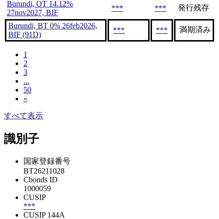
Burundi, OT 14.12%
発行残存
***
***
27nov2027, BIF
Burundi, BT 0% 26feb2026,
満期済み
***
***
BIF (91D)
1
2
3
...
50
»
すべて表示
識別子
国家登録番号
BT26211028
Cbonds ID
1000059
CUSIP
***
CUSIP 144A