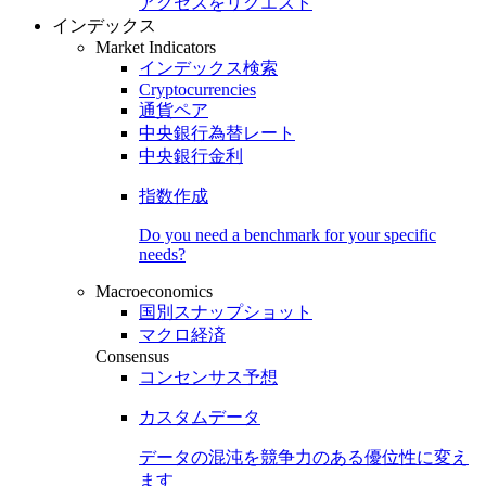
アクセスをリクエスト
インデックス
Market Indicators
インデックス検索
Cryptocurrencies
通貨ペア
中央銀行為替レート
中央銀行金利
指数作成
Do you need a benchmark for your specific
needs?
Macroeconomics
国別スナップショット
マクロ経済
Consensus
コンセンサス予想
カスタムデータ
データの混沌を競争力のある
優位性
に変え
ます