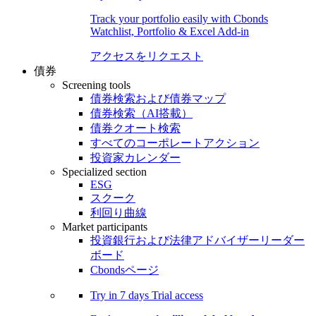
Track your portfolio easily with Cbonds
Watchlist, Portfolio & Excel Add-in
アクセスをリクエスト
債券
Screening tools
債券検索および債券マップ
債券検索（AI搭載）
債券クオート検索
すべてのコーポレートアクション
投資家カレンダー
Specialized section
ESG
スクーク
利回り曲線
Market participants
投資銀行および法律アドバイザーリーダー
ボード
Cbondsページ
Try in
7 days
Trial access