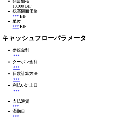
額面価格
10,000 BIF
残高額面価格
***
BIF
単位
***
BIF
キャッシュフローパラメータ
参照金利
***
クーポン金利
***
日数計算方法
***
利払い計上日
***
支払通貨
***
満期日
***