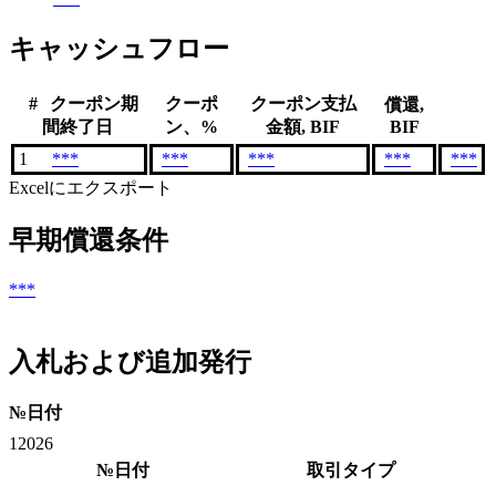
キャッシュフロー
#
クーポン期
クーポ
クーポン支払
償還,
間終了日
ン、%
金額, BIF
BIF
1
***
***
***
***
***
Excelにエクスポート
早期償還条件
***
入札および追加発行
№
日付
1
2026
№
日付
取引タイプ