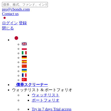
pro@cbonds.com
Contact us
ログイン
登録
閉じる
債券スクリーナー
ウォッチリスト & ポートフォリオ
ウォッチリスト
ポートフォリオ
Try in
7 days
Trial access