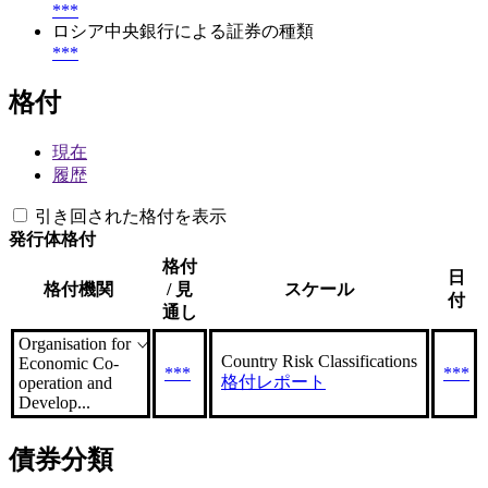
***
ロシア中央銀行による証券の種類
***
格付
現在
履歴
引き回された格付を表示
発行体格付
格付
日
格付機関
/ 見
スケール
付
通し
Organisation for
Country Risk Classifications
Economic Co-
***
***
格付レポート
operation and
Develop...
債券分類