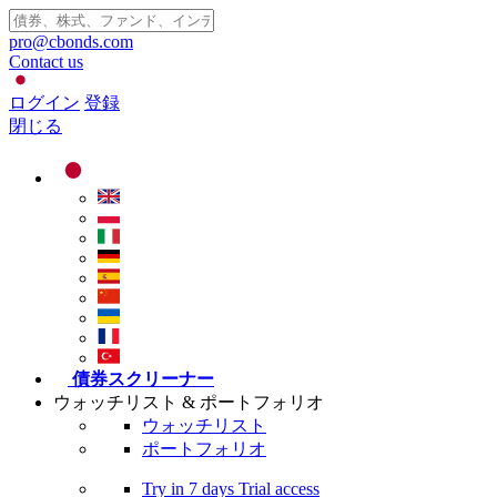
pro@cbonds.com
Contact us
ログイン
登録
閉じる
債券スクリーナー
ウォッチリスト & ポートフォリオ
ウォッチリスト
ポートフォリオ
Try in
7 days
Trial access