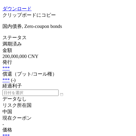
ダウンロード
クリップボードにコピー
国内債券, Zero-coupon bonds
ステータス
満期済み
金額
200,000,000 CNY
発行
***
償還（プット/コール権）
***
(-)
経過利子
データなし
リスク所在国
中国
現在クーポン
-
価格
***