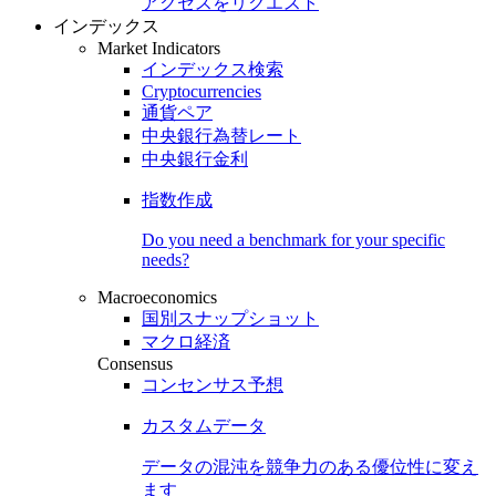
アクセスをリクエスト
インデックス
Market Indicators
インデックス検索
Cryptocurrencies
通貨ペア
中央銀行為替レート
中央銀行金利
指数作成
Do you need a benchmark for your specific
needs?
Macroeconomics
国別スナップショット
マクロ経済
Consensus
コンセンサス予想
カスタムデータ
データの混沌を競争力のある
優位性
に変え
ます