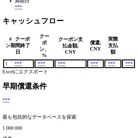
満期日
***
キャッシュフロー
クー
#
クーポ
実際
クーポン支
ポ
償還,
ン期間終了
支払
払金額,
CNY
ン、
日
CNY
額
%
1
***
***
***
***
***
***
Excelにエクスポート
早期償還条件
***
最も包括的なデータベースを探索
1 000 000