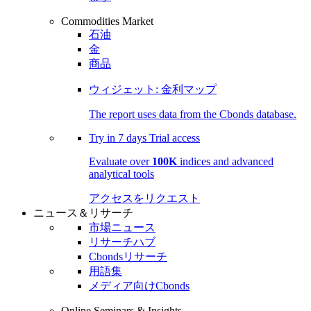
Commodities Market
石油
金
商品
ウィジェット: 金利マップ
The report uses data from the Cbonds database.
Try in
7 days
Trial access
Evaluate over
100K
indices and advanced
analytical tools
アクセスをリクエスト
ニュース＆リサーチ
市場ニュース
リサーチハブ
Cbondsリサーチ
用語集
メディア向けCbonds
Online Seminars & Insights