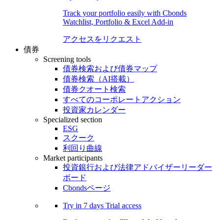
Track your portfolio easily with Cbonds
Watchlist, Portfolio & Excel Add-in
アクセスをリクエスト
債券
Screening tools
債券検索および債券マップ
債券検索（AI搭載）
債券クオート検索
すべてのコーポレートアクション
投資家カレンダー
Specialized section
ESG
スクーク
利回り曲線
Market participants
投資銀行および法律アドバイザーリーダー
ボード
Cbondsページ
Try in
7 days
Trial access