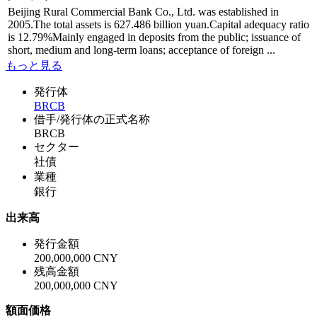
Beijing Rural Commercial Bank Co., Ltd. was established in
2005.The total assets is 627.486 billion yuan.Capital adequacy ratio
is 12.79%Mainly engaged in deposits from the public; issuance of
short, medium and long-term loans; acceptance of foreign ...
もっと見る
発行体
BRCB
借手/発行体の正式名称
BRCB
セクター
社債
業種
銀行
出来高
発行金額
200,000,000 CNY
残高金額
200,000,000 CNY
額面価格