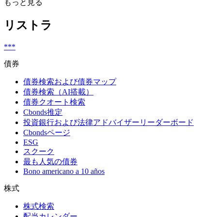
もっと見る
リストラ
***
債券
債券検索および債券マップ
債券検索（AI搭載）
債券クオート検索
Cbonds推定
投資銀行および法律アドバイザーリーダーボード
Cbondsページ
ESG
スクーク
最も人気の債券
Bono americano a 10 años
株式
株式検索
配当カレンダー