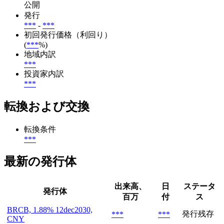
公開
発行
***
-
***
初回発行価格（利回り）
(
***
%)
地域内訳
***
投資家内訳
***
転換および交換
転換条件
***
最新の発行体
出来高、
日
ステータ
発行体
百万
付
ス
BRCB, 1.88% 12dec2030,
発行残存
***
***
CNY