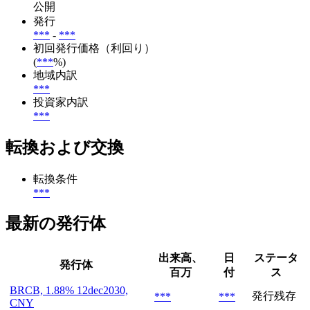
公開
発行
***
-
***
初回発行価格（利回り）
(
***
%)
地域内訳
***
投資家内訳
***
転換および交換
転換条件
***
最新の発行体
出来高、
日
ステータ
発行体
百万
付
ス
BRCB, 1.88% 12dec2030,
発行残存
***
***
CNY