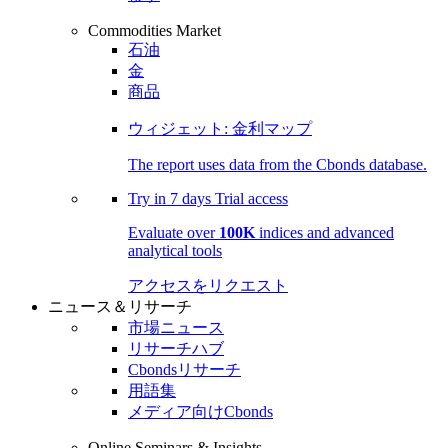
Commodities Market
石油
金
商品
ウィジェット: 金利マップ
The report uses data from the Cbonds database.
Try in
7 days
Trial access
Evaluate over
100K
indices and advanced
analytical tools
アクセスをリクエスト
ニュース＆リサーチ
市場ニュース
リサーチハブ
Cbondsリサーチ
用語集
メディア向けCbonds
Online Seminars & Insights