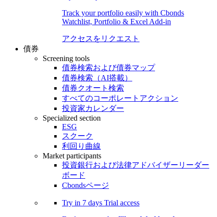
Track your portfolio easily with Cbonds
Watchlist, Portfolio & Excel Add-in
アクセスをリクエスト
債券
Screening tools
債券検索および債券マップ
債券検索（AI搭載）
債券クオート検索
すべてのコーポレートアクション
投資家カレンダー
Specialized section
ESG
スクーク
利回り曲線
Market participants
投資銀行および法律アドバイザーリーダー
ボード
Cbondsページ
Try in
7 days
Trial access