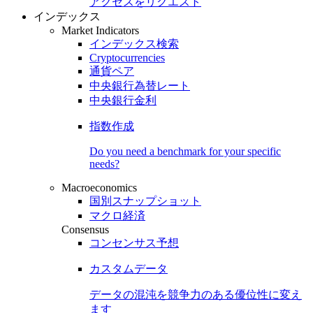
アクセスをリクエスト
インデックス
Market Indicators
インデックス検索
Cryptocurrencies
通貨ペア
中央銀行為替レート
中央銀行金利
指数作成
Do you need a benchmark for your specific
needs?
Macroeconomics
国別スナップショット
マクロ経済
Consensus
コンセンサス予想
カスタムデータ
データの混沌を競争力のある
優位性
に変え
ます