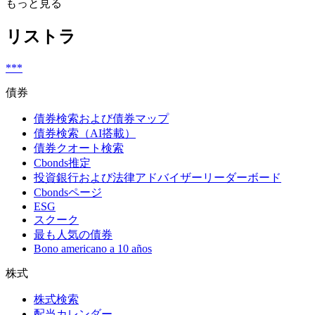
もっと見る
リストラ
***
債券
債券検索および債券マップ
債券検索（AI搭載）
債券クオート検索
Cbonds推定
投資銀行および法律アドバイザーリーダーボード
Cbondsページ
ESG
スクーク
最も人気の債券
Bono americano a 10 años
株式
株式検索
配当カレンダー