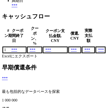
満期日
***
キャッシュフロー
クー
#
クーポ
実際
クーポン支
ポ
償還,
ン期間終了
支払
払金額,
CNY
ン、
日
CNY
額
%
1
***
***
***
***
***
***
Excelにエクスポート
早期償還条件
***
最も包括的なデータベースを探索
1 000 000