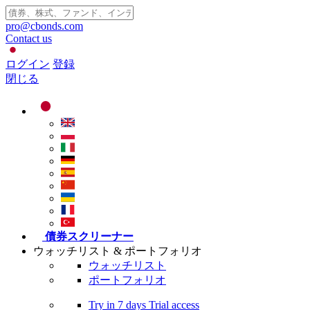
pro@cbonds.com
Contact us
ログイン
登録
閉じる
債券スクリーナー
ウォッチリスト & ポートフォリオ
ウォッチリスト
ポートフォリオ
Try in
7 days
Trial access