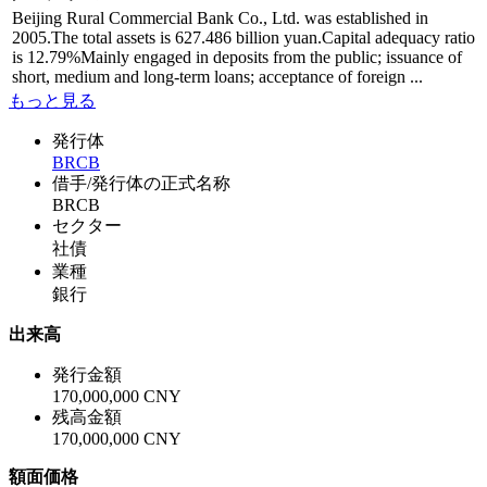
Beijing Rural Commercial Bank Co., Ltd. was established in
2005.The total assets is 627.486 billion yuan.Capital adequacy ratio
is 12.79%Mainly engaged in deposits from the public; issuance of
short, medium and long-term loans; acceptance of foreign ...
もっと見る
発行体
BRCB
借手/発行体の正式名称
BRCB
セクター
社債
業種
銀行
出来高
発行金額
170,000,000 CNY
残高金額
170,000,000 CNY
額面価格