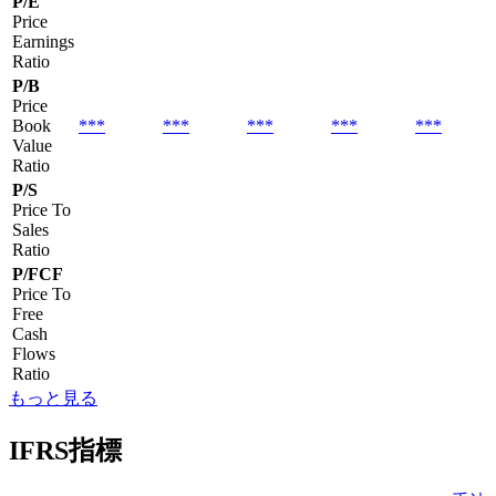
P/E
Price
Earnings
Ratio
P/B
Price
Book
***
***
***
***
***
Value
Ratio
P/S
Price To
Sales
Ratio
P/FCF
Price To
Free
Cash
Flows
Ratio
もっと見る
IFRS指標