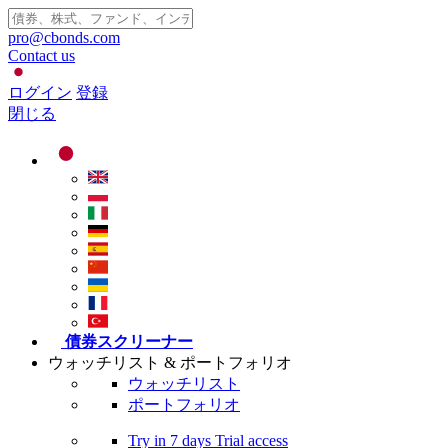
pro@cbonds.com
Contact us
ログイン
登録
閉じる
債券スクリーナー
ウォッチリスト & ポートフォリオ
ウォッチリスト
ポートフォリオ
Try in
7 days
Trial access