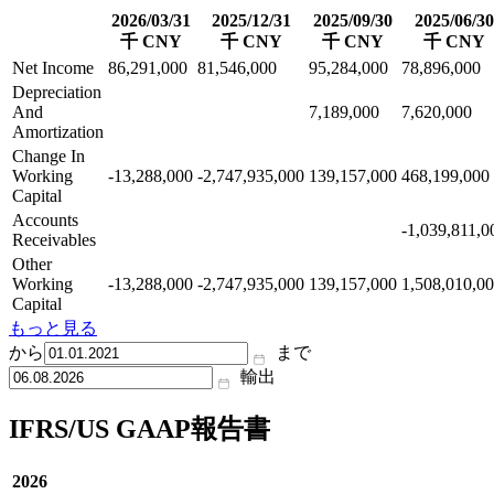
2026/03/31
2025/12/31
2025/09/30
2025/06/30
千 CNY
千 CNY
千 CNY
千 CNY
Net Income
86,291,000
81,546,000
95,284,000
78,896,000
Depreciation
And
7,189,000
7,620,000
Amortization
Change In
Working
-13,288,000
-2,747,935,000
139,157,000
468,199,000
Capital
Accounts
-1,039,811,0
Receivables
Other
Working
-13,288,000
-2,747,935,000
139,157,000
1,508,010,0
Capital
もっと見る
から
まで
輸出
IFRS/US GAAP報告書
2026