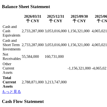
Balance Sheet Statement
2026/03/31
2025/12/31
2025/09/30
2025/06
千 CNY
千 CNY
千 CNY
千 C
Cash and
Cash
2,733,287,000
3,053,016,000
1,156,321,000
4,065,021
Equivalents
Cash and
Short Term
2,733,287,000
3,053,016,000
1,156,321,000
4,065,021
Investments
Net
55,584,000
160,731,000
Receivables
Other
Current
-1,156,321,000
-4,065,02
Assets
Total
Current
2,788,871,000
3,213,747,000
Assets
もっと見る
Cash Flow Statement