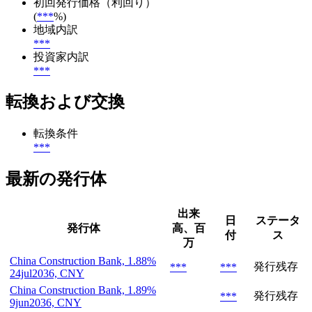
初回発行価格（利回り）
(
***
%)
地域内訳
***
投資家内訳
***
転換および交換
転換条件
***
最新の発行体
出来
日
ステータ
発行体
高、百
付
ス
万
China Construction Bank, 1.88%
発行残存
***
***
24jul2036, CNY
China Construction Bank, 1.89%
発行残存
***
9jun2036, CNY