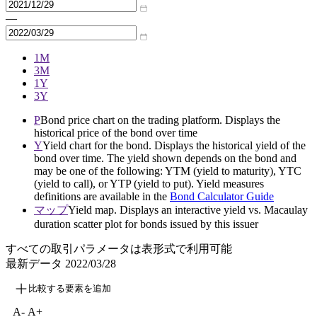
—
1M
3M
1Y
3Y
P
Bond price chart on the trading platform. Displays the
historical price of the bond over time
Y
Yield chart for the bond. Displays the historical yield of the
bond over time. The yield shown depends on the bond and
may be one of the following: YTM (yield to maturity), YTC
(yield to call), or YTP (yield to put). Yield measures
definitions are available in the
Bond Calculator Guide
マップ
Yield map. Displays an interactive yield vs. Macaulay
duration scatter plot for bonds issued by this issuer
すべての取引パラメータは表形式で利用可能
最新データ
2022/03/28
比較する要素を追加