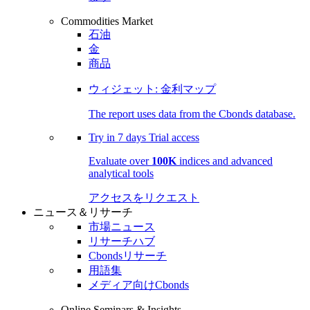
Commodities Market
石油
金
商品
ウィジェット: 金利マップ
The report uses data from the Cbonds database.
Try in
7 days
Trial access
Evaluate over
100K
indices and advanced
analytical tools
アクセスをリクエスト
ニュース＆リサーチ
市場ニュース
リサーチハブ
Cbondsリサーチ
用語集
メディア向けCbonds
Online Seminars & Insights