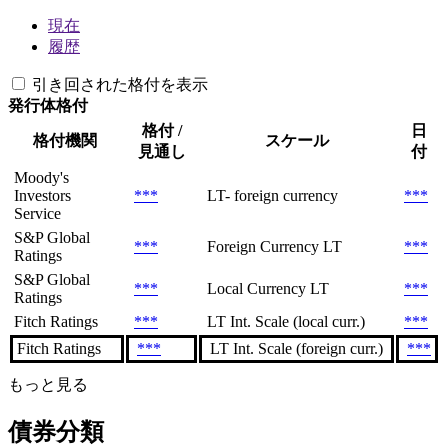
現在
履歴
引き回された格付を表示
発行体格付
格付 /
日
格付機関
スケール
見通し
付
Moody's
Investors
***
LT- foreign currency
***
Service
S&P Global
***
Foreign Currency LT
***
Ratings
S&P Global
***
Local Currency LT
***
Ratings
Fitch Ratings
***
LT Int. Scale (local curr.)
***
Fitch Ratings
***
LT Int. Scale (foreign curr.)
***
もっと見る
債券分類