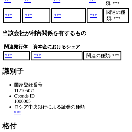
***
***
***
***
類: ***
関連の種
***
***
***
***
類: ***
当該会社が利害関係を有するもの
関連発行体
資本金におけるシェア
***
***
関連の種類: ***
識別子
国家登録番号
112105071
Cbonds ID
1000005
ロシア中央銀行による証券の種類
***
格付