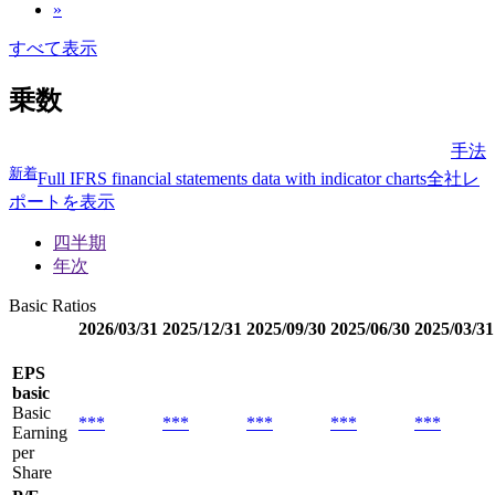
»
すべて表示
乗数
手法
新着
Full IFRS financial statements data with indicator charts
全社レ
ポートを表示
四半期
年次
Basic Ratios
2026/03/31
2025/12/31
2025/09/30
2025/06/30
2025/03/31
EPS
basic
Basic
***
***
***
***
***
Earning
per
Share