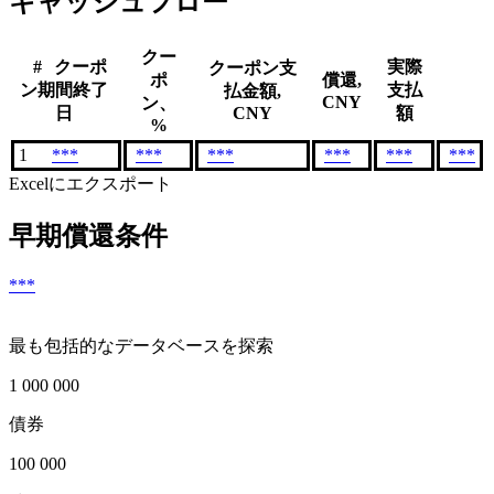
キャッシュフロー
クー
#
クーポ
実際
クーポン支
ポ
償還,
ン期間終了
支払
払金額,
CNY
ン、
日
CNY
額
%
1
***
***
***
***
***
***
Excelにエクスポート
早期償還条件
***
最も包括的なデータベースを探索
1 000 000
債券
100 000