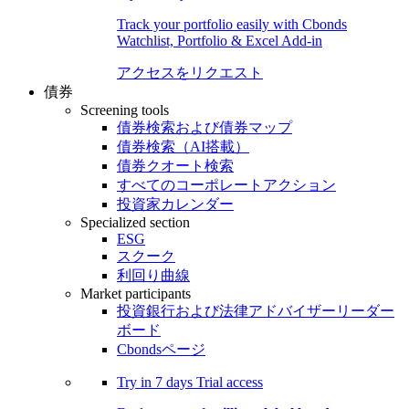
Track your portfolio easily with Cbonds
Watchlist, Portfolio & Excel Add-in
アクセスをリクエスト
債券
Screening tools
債券検索および債券マップ
債券検索（AI搭載）
債券クオート検索
すべてのコーポレートアクション
投資家カレンダー
Specialized section
ESG
スクーク
利回り曲線
Market participants
投資銀行および法律アドバイザーリーダー
ボード
Cbondsページ
Try in
7 days
Trial access