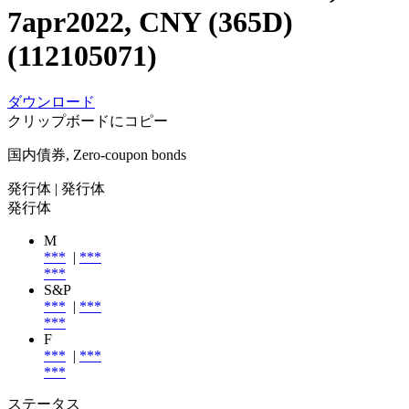
7apr2022, CNY (365D)
(112105071)
ダウンロード
クリップボードにコピー
国内債券, Zero-coupon bonds
発行体
| 発行体
発行体
M
***
|
***
***
S&P
***
|
***
***
F
***
|
***
***
ステータス