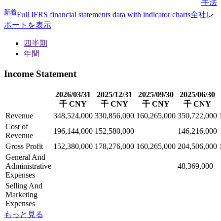
手法
新着
Full IFRS financial statements data with indicator charts
全社レ
ポートを表示
四半期
年間
Income Statement
2026/03/31
2025/12/31
2025/09/30
2025/06/30
千 CNY
千 CNY
千 CNY
千 CNY
Revenue
348,524,000
330,856,000
160,265,000
350,722,000
Cost of
196,144,000
152,580,000
146,216,000
Revenue
Gross Profit
152,380,000
178,276,000
160,265,000
204,506,000
General And
Administrative
48,369,000
Expenses
Selling And
Marketing
Expenses
もっと見る