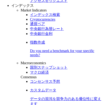
アクセスをリクエスト
インデックス
Market Indicators
インデックス検索
Cryptocurrencies
通貨ペア
中央銀行為替レート
中央銀行金利
指数作成
Do you need a benchmark for your specific
needs?
Macroeconomics
国別スナップショット
マクロ経済
Consensus
コンセンサス予想
カスタムデータ
データの混沌を競争力のある
優位性
に変え
ます