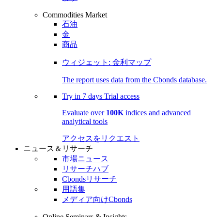
Commodities Market
石油
金
商品
ウィジェット: 金利マップ
The report uses data from the Cbonds database.
Try in
7 days
Trial access
Evaluate over
100K
indices and advanced
analytical tools
アクセスをリクエスト
ニュース＆リサーチ
市場ニュース
リサーチハブ
Cbondsリサーチ
用語集
メディア向けCbonds
Online Seminars & Insights