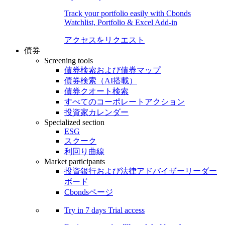
Track your portfolio easily with Cbonds
Watchlist, Portfolio & Excel Add-in
アクセスをリクエスト
債券
Screening tools
債券検索および債券マップ
債券検索（AI搭載）
債券クオート検索
すべてのコーポレートアクション
投資家カレンダー
Specialized section
ESG
スクーク
利回り曲線
Market participants
投資銀行および法律アドバイザーリーダー
ボード
Cbondsページ
Try in
7 days
Trial access