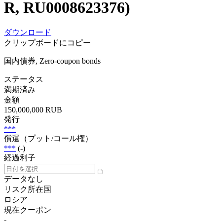
R, RU0008623376)
ダウンロード
クリップボードにコピー
国内債券, Zero-coupon bonds
ステータス
満期済み
金額
150,000,000 RUB
発行
***
償還（プット/コール権）
***
(-)
経過利子
データなし
リスク所在国
ロシア
現在クーポン
-