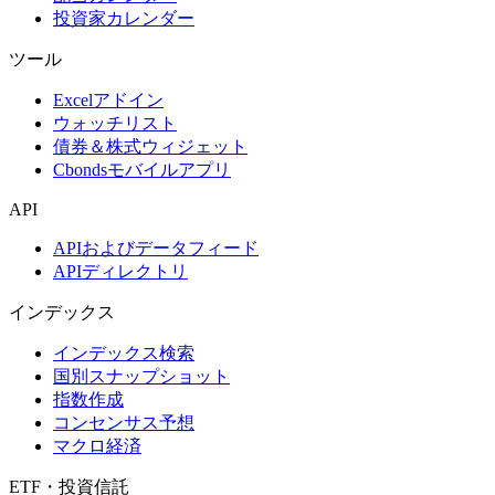
投資家カレンダー
ツール
Excelアドイン
ウォッチリスト
債券＆株式ウィジェット
Cbondsモバイルアプリ
API
APIおよびデータフィード
APIディレクトリ
インデックス
インデックス検索
国別スナップショット
指数作成
コンセンサス予想
マクロ経済
ETF・投資信託