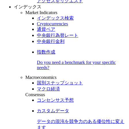
アクセスをリクエスト
インデックス
Market Indicators
インデックス検索
Cryptocurrencies
通貨ペア
中央銀行為替レート
中央銀行金利
指数作成
Do you need a benchmark for your specific
needs?
Macroeconomics
国別スナップショット
マクロ経済
Consensus
コンセンサス予想
カスタムデータ
データの混沌を競争力のある
優位性
に変え
ます