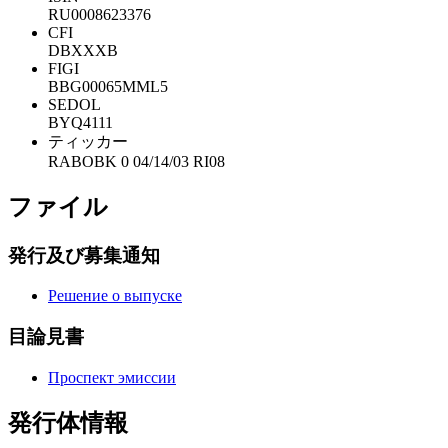
RU0008623376
CFI
DBXXXB
FIGI
BBG00065MML5
SEDOL
BYQ4111
ティッカー
RABOBK 0 04/14/03 RI08
ファイル
発行及び募集通知
Решение о выпуске
目論見書
Проспект эмиссии
発行体情報