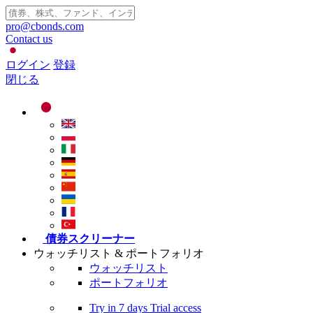
pro@cbonds.com
Contact us
ログイン
登録
閉じる
債券スクリーナー
ウォッチリスト & ポートフォリオ
ウォッチリスト
ポートフォリオ
Try in
7 days
Trial access