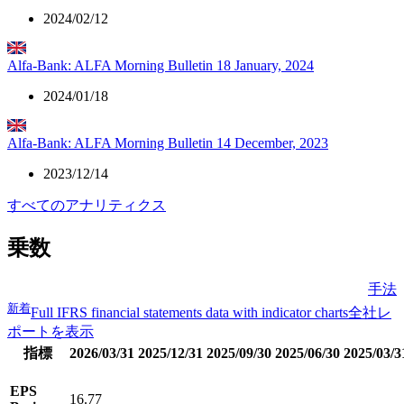
2024/02/12
Alfa-Bank: ALFA Morning Bulletin 18 January, 2024
2024/01/18
Alfa-Bank: ALFA Morning Bulletin 14 December, 2023
2023/12/14
すべてのアナリティクス
乗数
手法
新着
Full IFRS financial statements data with indicator charts
全社レ
ポートを表示
指標
2026/03/31
2025/12/31
2025/09/30
2025/06/30
2025/03/3
EPS
16.77