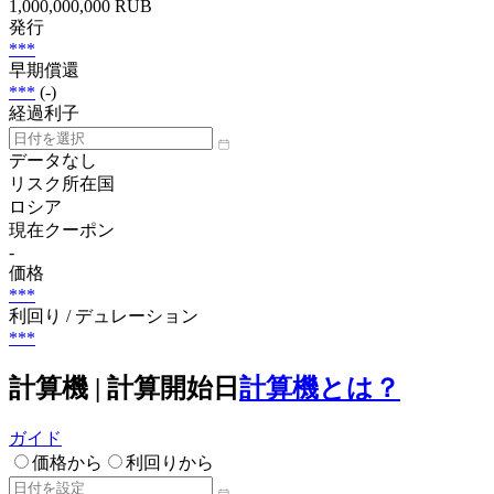
1,000,000,000 RUB
発行
***
早期償還
***
(-)
経過利子
データなし
リスク所在国
ロシア
現在クーポン
-
価格
***
利回り / デュレーション
***
計算機 | 計算開始日
計算機とは？
ガイド
価格から
利回りから