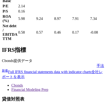
Basic
P/E
2.14
P/S
0.16
ROA
5.98
9.24
8.97
7.91
7.34
(%)
Net debt
/
0.58
0.57
0.46
0.17
-0.08
EBITDA
TTM
IFRS指標
Cbonds提供データ
手法
新着
Full IFRS financial statements data with indicator charts
全社レ
ポートを表示
Cbonds
Financial Modeling Prep
貸借対照表