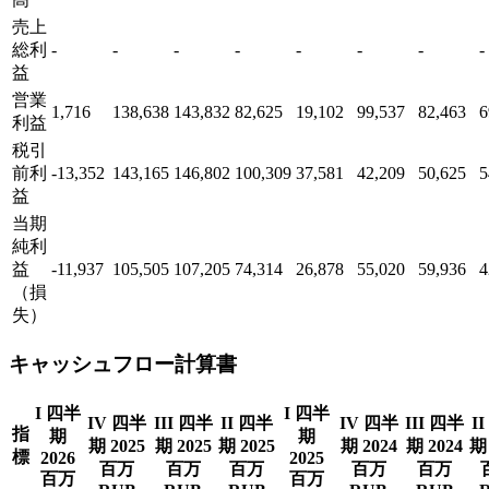
売上
総利
-
-
-
-
-
-
-
-
益
営業
1,716
138,638
143,832
82,625
19,102
99,537
82,463
6
利益
税引
前利
-13,352
143,165
146,802
100,309
37,581
42,209
50,625
5
益
当期
純利
益
-11,937
105,505
107,205
74,314
26,878
55,020
59,936
4
（損
失）
キャッシュフロー計算書
I 四半
I 四半
IV 四半
III 四半
II 四半
IV 四半
III 四半
I
指
期
期
期 2025
期 2025
期 2025
期 2024
期 2024
期 
標
2026
2025
百万
百万
百万
百万
百万
百万
百万