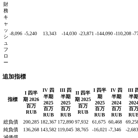
財
務
キ
ャ
ッ
-8,096
-5,240
13,343
-14,030
-23,871
-144,090
-110,208
-7
シ
ュ
フ
ロ
ー
追加指標
IV 四
III 四
I 四半
IV 四
III 
I 四半
II 四半
半期
半期
期
半期
半
指標
期 2026
期 2025
2025
2025
2025
2024
202
百万
百万
百万
百万
百万
百万
百
RUB
RUB
RUB
RUB
RUB
RUB
RU
総負債
200,285
182,367
172,890
97,932
61,675
60,468
69,25
純負債
136,268
143,582
119,045
38,765
-16,021
-7,346
-2,68
減価償