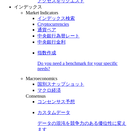
アクセスをリクエスト
インデックス
Market Indicators
インデックス検索
Cryptocurrencies
通貨ペア
中央銀行為替レート
中央銀行金利
指数作成
Do you need a benchmark for your specific
needs?
Macroeconomics
国別スナップショット
マクロ経済
Consensus
コンセンサス予想
カスタムデータ
データの混沌を競争力のある
優位性
に変え
ます