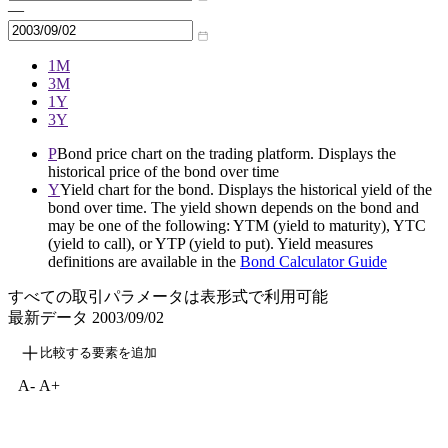
—
1M
3M
1Y
3Y
P
Bond price chart on the trading platform. Displays the
historical price of the bond over time
Y
Yield chart for the bond. Displays the historical yield of the
bond over time. The yield shown depends on the bond and
may be one of the following: YTM (yield to maturity), YTC
(yield to call), or YTP (yield to put). Yield measures
definitions are available in the
Bond Calculator Guide
すべての取引パラメータは表形式で利用可能
最新データ
2003/09/02
比較する要素を追加