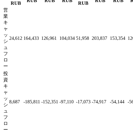
RUB
RUB
RUB
RUB
RUB
RUB
RUB
営
業
キ
ャ
ッ
24,612
164,433
126,961
104,034
51,958
203,837
153,354
12
シ
ュ
フ
ロ
ー
投
資
キ
ャ
ッ
8,687
-185,811
-152,351
-97,110
-17,073
-74,917
-54,144
-5
シ
ュ
フ
ロ
ー