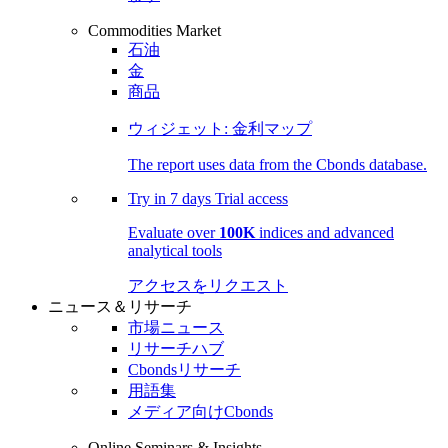
Commodities Market
石油
金
商品
ウィジェット: 金利マップ
The report uses data from the Cbonds database.
Try in
7 days
Trial access
Evaluate over
100K
indices and advanced
analytical tools
アクセスをリクエスト
ニュース＆リサーチ
市場ニュース
リサーチハブ
Cbondsリサーチ
用語集
メディア向けCbonds
Online Seminars & Insights