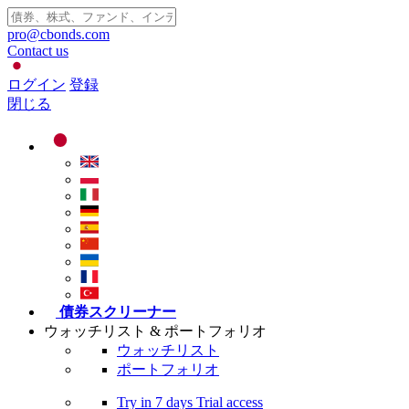
pro@cbonds.com
Contact us
ログイン
登録
閉じる
債券スクリーナー
ウォッチリスト & ポートフォリオ
ウォッチリスト
ポートフォリオ
Try in
7 days
Trial access