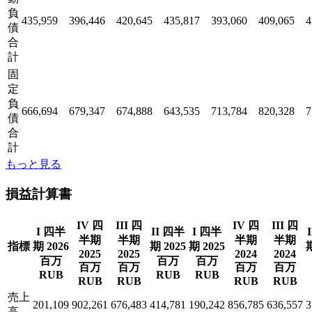
負
435,959
396,446
420,645
435,817
393,060
409,065
4
債
合
計
固
定
負
666,694
679,347
674,888
643,535
713,784
820,328
7
債
合
計
もっと見る
損益計算書
IV 四
III 四
IV 四
III 四
I 四半
II 四半
I 四半
半期
半期
半期
半期
指標
期 2026
期 2025
期 2025
期
2025
2025
2024
2024
百万
百万
百万
百万
百万
百万
百万
RUB
RUB
RUB
RUB
RUB
RUB
RUB
売上
201,109
902,261
676,483
414,781
190,242
856,785
636,557
3
高