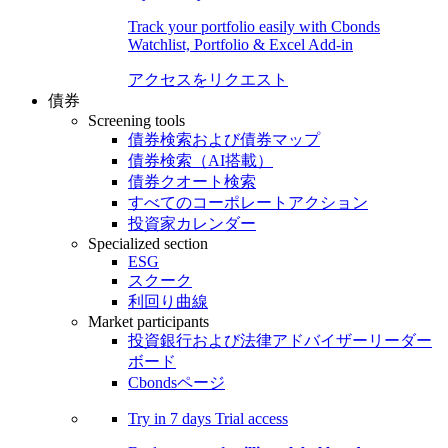
Track your portfolio easily with Cbonds
Watchlist, Portfolio & Excel Add-in
アクセスをリクエスト
債券
Screening tools
債券検索および債券マップ
債券検索（AI搭載）
債券クオート検索
すべてのコーポレートアクション
投資家カレンダー
Specialized section
ESG
スクーク
利回り曲線
Market participants
投資銀行および法律アドバイザーリーダー
ボード
Cbondsページ
Try in
7 days
Trial access