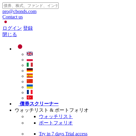
pro@cbonds.com
Contact us
ログイン
登録
閉じる
債券スクリーナー
ウォッチリスト & ポートフォリオ
ウォッチリスト
ポートフォリオ
Try in
7 days
Trial access