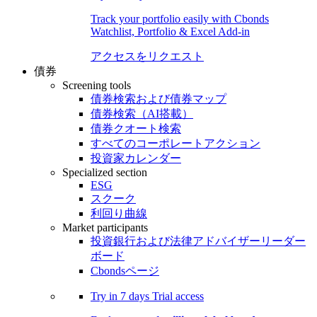
Track your portfolio easily with Cbonds
Watchlist, Portfolio & Excel Add-in
アクセスをリクエスト
債券
Screening tools
債券検索および債券マップ
債券検索（AI搭載）
債券クオート検索
すべてのコーポレートアクション
投資家カレンダー
Specialized section
ESG
スクーク
利回り曲線
Market participants
投資銀行および法律アドバイザーリーダー
ボード
Cbondsページ
Try in
7 days
Trial access