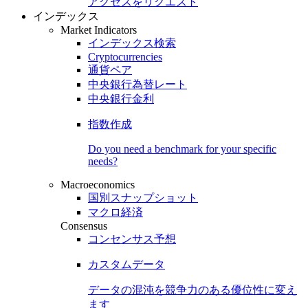
アクセスをリクエスト
インデックス
Market Indicators
インデックス検索
Cryptocurrencies
通貨ペア
中央銀行為替レート
中央銀行金利
指数作成
Do you need a benchmark for your specific
needs?
Macroeconomics
国別スナップショット
マクロ経済
Consensus
コンセンサス予想
カスタムデータ
データの混沌を競争力のある
優位性
に変え
ます