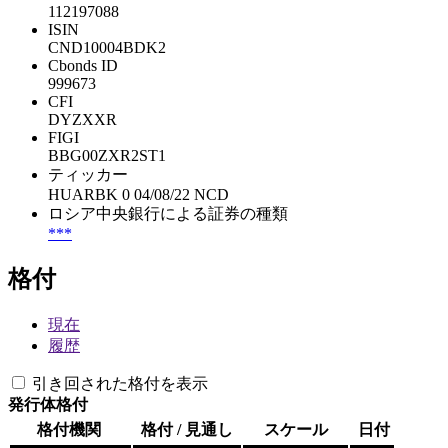
112197088
ISIN
CND10004BDK2
Cbonds ID
999673
CFI
DYZXXR
FIGI
BBG00ZXR2ST1
ティッカー
HUARBK 0 04/08/22 NCD
ロシア中央銀行による証券の種類
***
格付
現在
履歴
引き回された格付を表示
発行体格付
格付機関
格付 / 見通し
スケール
日付