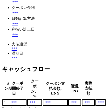
***
クーポン金利
***
日数計算方法
***
利払い計上日
***
支払通貨
***
満期日
***
キャッシュフロー
クー
#
クーポ
実際
クーポン支
ポ
償還,
ン期間終了
支払
払金額,
CNY
ン、
日
CNY
額
%
1
***
***
***
***
***
***