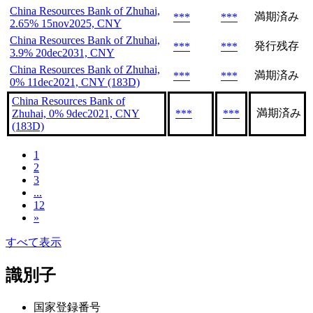
China Resources Bank of Zhuhai,
満期済み
***
***
2.65% 15nov2025, CNY
China Resources Bank of Zhuhai,
発行残存
***
***
3.9% 20dec2031, CNY
China Resources Bank of Zhuhai,
満期済み
***
***
0% 11dec2021, CNY (183D)
China Resources Bank of
満期済み
Zhuhai, 0% 9dec2021, CNY
***
***
(183D)
1
2
3
...
12
»
すべて表示
識別子
国家登録番号