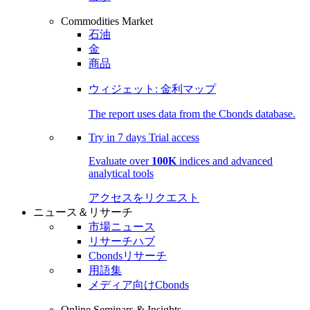
Commodities Market
石油
金
商品
ウィジェット: 金利マップ
The report uses data from the Cbonds database.
Try in
7 days
Trial access
Evaluate over
100K
indices and advanced
analytical tools
アクセスをリクエスト
ニュース＆リサーチ
市場ニュース
リサーチハブ
Cbondsリサーチ
用語集
メディア向けCbonds
Online Seminars & Insights