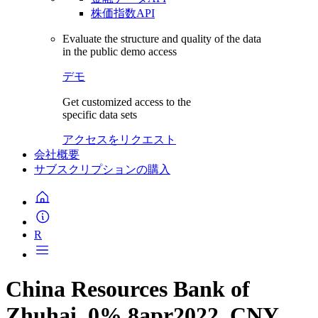
株価指数API
Evaluate the structure and quality of the data
in the public demo access
デモ
Get customized access to the
specific data sets
アクセスをリクエスト
会社概要
サブスクリプションの購入
R
China Resources Bank of
Zhuhai, 0% 8apr2022, CNY