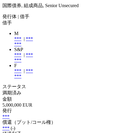
国際債券, 組成商品, Senior Unsecured
発行体
| 借手
借手
M
***
|
***
***
S&P
***
|
***
***
F
***
|
***
***
ステータス
満期済み
金額
5,000,000 EUR
発行
***
償還（プット/コール権）
***
(-)