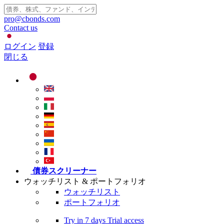
pro@cbonds.com
Contact us
ログイン
登録
閉じる
債券スクリーナー
ウォッチリスト & ポートフォリオ
ウォッチリスト
ポートフォリオ
Try in
7 days
Trial access