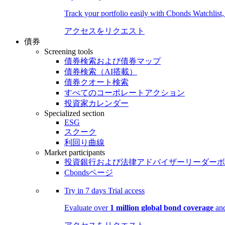
Track your portfolio easily with Cbonds Watchlist
アクセスをリクエスト
債券
Screening tools
債券検索および債券マップ
債券検索（AI搭載）
債券クオート検索
すべてのコーポレートアクション
投資家カレンダー
Specialized section
ESG
スクーク
利回り曲線
Market participants
投資銀行および法律アドバイザーリーダーボ
Cbondsページ
Try in
7 days
Trial access
Evaluate over
1 million global bond coverage
and