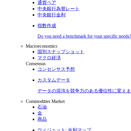
通貨ペア
中央銀行為替レート
中央銀行金利
指数作成
Do you need a benchmark for your specific needs
Macroeconomics
国別スナップショット
マクロ経済
Consensus
コンセンサス予想
カスタムデータ
データの混沌を競争力のある
優位性
に変えま
Commodities Market
石油
金
商品
ウィジェット: 金利マップ