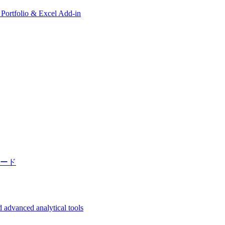
, Portfolio & Excel Add-in
ード
 advanced analytical tools